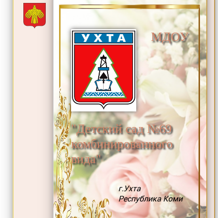
МДОУ
"Детский сад №69
комбинированного
вида"
г.Ухта
Республика Коми