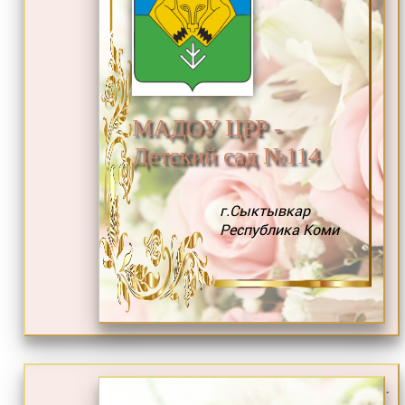
МАДОУ ЦРР -
Детский сад №114
г.Сыктывкар
Республика Коми
.