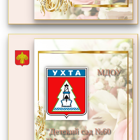
.
МДОУ
"Детский сад №60