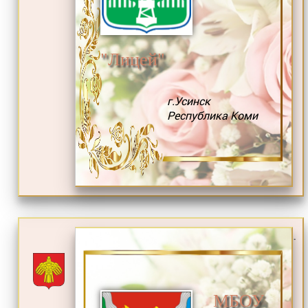
"Лицей"
г.Усинск
Республика Коми
.
МБОУ