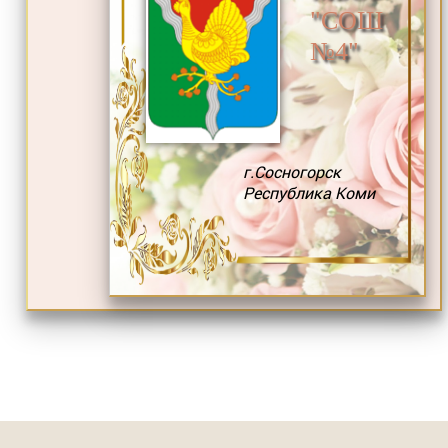
"СОШ
№4"
г.Сосногорск
Республика Коми