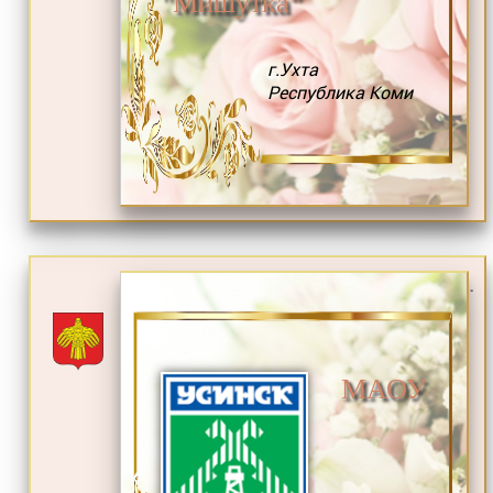
"Мишутка"
г.Ухта
Республика Коми
.
МАОУ