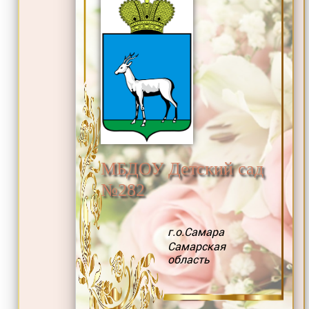
МБДОУ Детский сад
№282
г.о.Самара
Самарская
область