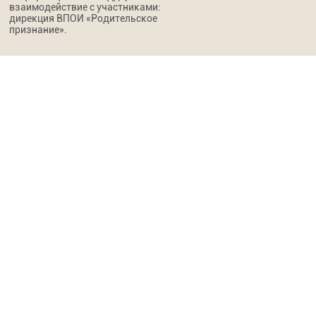
взаимодействие с участниками:
дирекция ВПОИ «Родительское
признание».