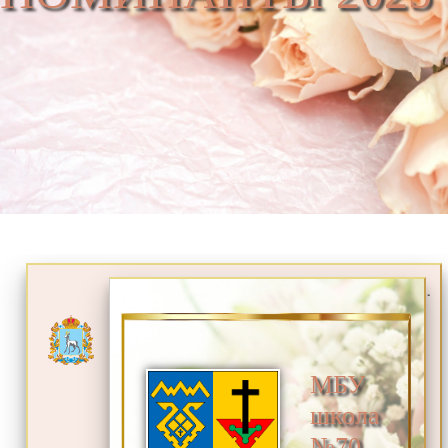
.
МБУ
школа
№70