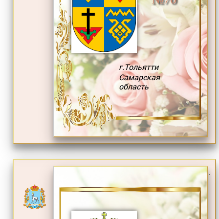
г.Тольятти
Самарская
область
.