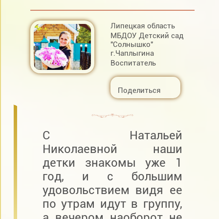
Липецкая область
МБДОУ Детский сад
"Солнышко"
г.Чаплыгина
Воспитатель
Поделиться
С Натальей
Николаевной наши
детки знакомы уже 1
год, и с большим
удовольствием видя ее
по утрам идут в группу,
а вечером наоборот не