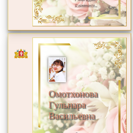
О номинанте...
Омотхонова
Гульнара
Васильевна