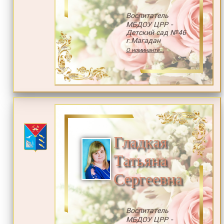
Воспитатель
МБДОУ ЦРР -
Детский сад №46
г.Магадан
О номинанте...
Гладкая
Татьяна
Сергеевна
Воспитатель
МБДОУ ЦРР -