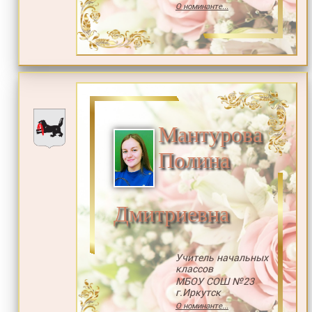
О номинанте...
Мантурова
Полина
Дмитриевна
Учитель начальных
классов
МБОУ СОШ №23
г.Иркутск
О номинанте...