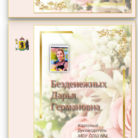
Безденежных
Дарья
Германовна
Классный
руководитель
МОУ СОШ №4