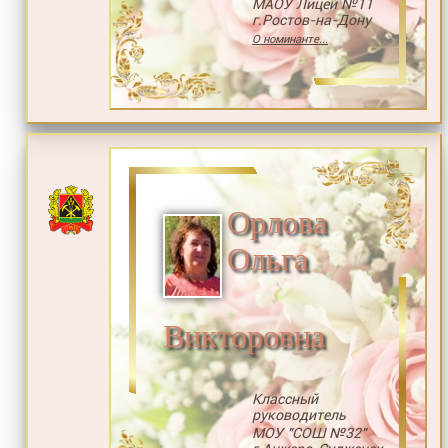
МАОУ Лицей №11
г.Ростов-на-Дону
О номинанте...
Орлова
Ольга
Викторовна
Классный
руководитель
МОУ "СОШ №32"