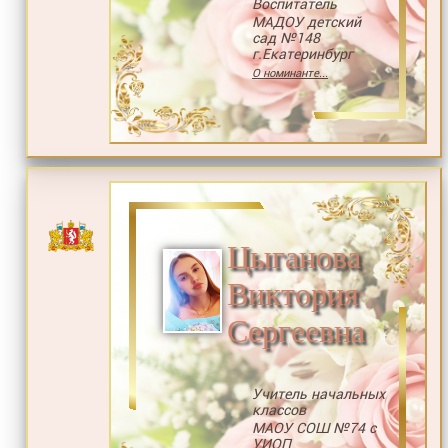
Воспитатель
МАДОУ детский
сад №148
г.Екатеринбург
О номинанте...
Цыганова
Виктория
Сергеевна
Учитель начальных
классов
МАОУ СОШ №74 с
УИОП