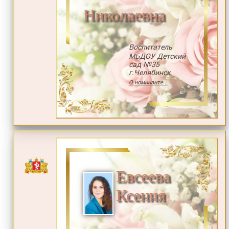
Николаевна
Воспитатель
МБДОУ Детский
сад №35
г.Челябинск
О номинанте...
Евсеева
Ксения