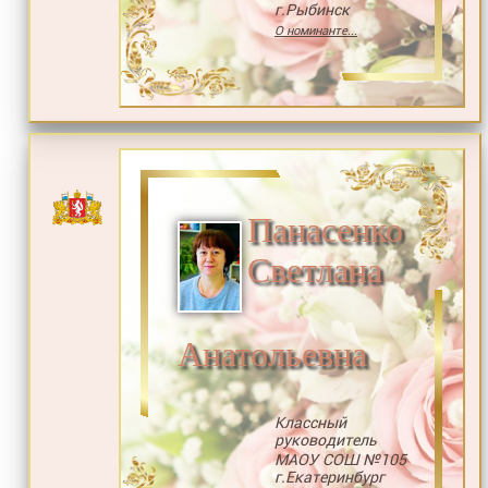
г.Рыбинск
О номинанте...
Панасенко
Светлана
Анатольевна
Классный
руководитель
МАОУ СОШ №105
г.Екатеринбург