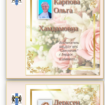
Карпова
Ольга
Хамдамовна
Воспитатель
МБДОУ №6
"Светлячек"
г.Бердск
О номинанте...
Дерксен