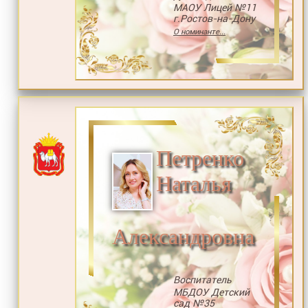
МАОУ Лицей №11
г.Ростов-на-Дону
О номинанте...
Петренко
Наталья
Александровна
Воспитатель
МБДОУ Детский
сад №35