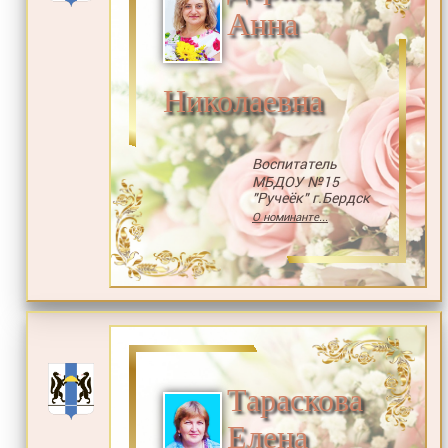
Анна
Николаевна
Воспитатель
МБДОУ №15
"Ручеёк" г.Бердск
О номинанте...
Тараскова
Елена