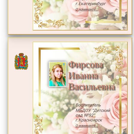
г.Екатеринбург
О номинанте...
Фирсова
Иванна
Васильевна
Воспитатель
МБДОУ "Детский
сад №92"
г.Красноярск
О номинанте...