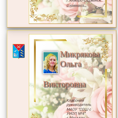
г.Анжеро-Судженск
О номинанте...
Микрякова
Ольга
Викторовна
Классный
руководитель
МАОУ "СОШ с
УИОП №4"
г.Магадан