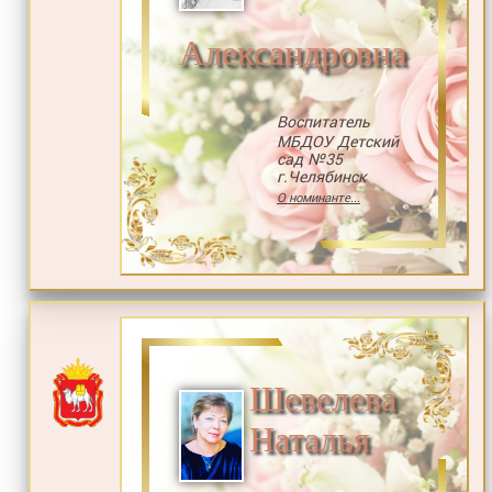
Александровна
Воспитатель
МБДОУ Детский
сад №35
г.Челябинск
О номинанте...
Шевелева
Наталья