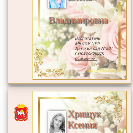
Владимировна
Воспитатель
МБДОУ ЦРР
Детский сад №501
г.Новосибирск
О номинанте...
Хрищук
Ксения