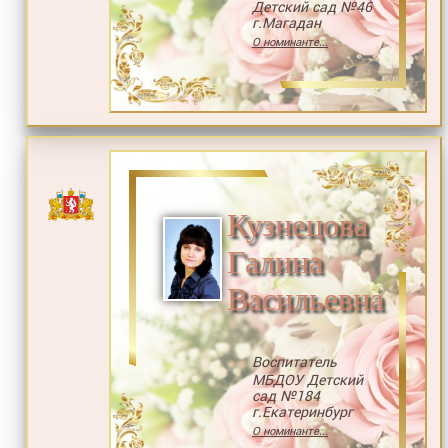
Детский сад №46
г.Магадан
О номинанте...
Кузнецова
Галина
Васильевна
Воспитатель
МБДОУ Детский
сад №184
г.Екатеринбург
О номинанте...