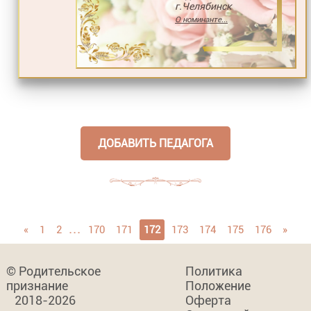
г.Челябинск
О номинанте...
ДОБАВИТЬ ПЕДАГОГА
...
«
1
2
170
171
172
173
174
175
176
»
© Родительское
Политика
признание
Положение
2018-2026
Оферта