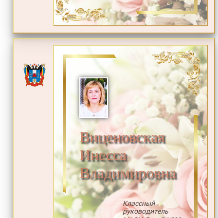
Виценовская
Инесса
Владимировна
Классный
руководитель