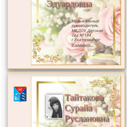
Эдуардовна
Музыкальный
руководитель
МБДОУ Детский
сад №184
г.Екатеринбург
О номинанте...
Тайтакова
Сурайа
Руслановна