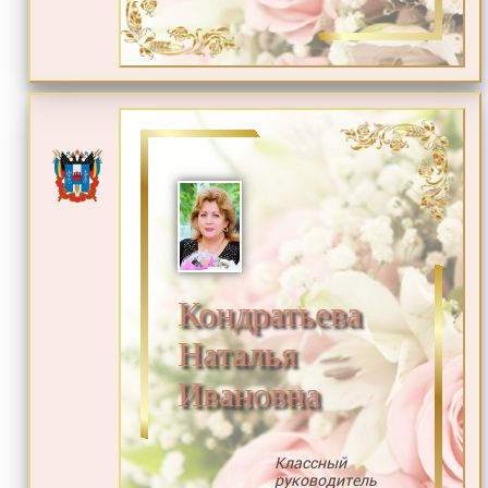
Кондратьева
Наталья
Ивановна
Классный
руководитель