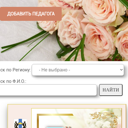
ДОБАВИТЬ ПЕДАГОГА
ск по Региону
:
ск по Ф.И.О.
: