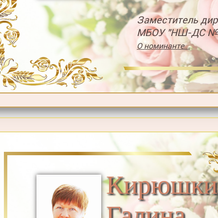
Заместитель дир
МБОУ "НШ-ДС №7
О номинанте...
Кирюшки
Галина