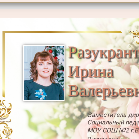
Разукрант
Ирина
Валерьев
Заместитель дире
Социальный педа
МОУ СОШ №2 г.В
О номинанте...