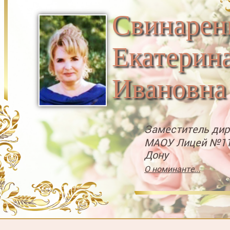
Свинарен
Екатерин
Ивановна
Заместитель дир
МАОУ Лицей №11 
Дону
О номинанте...