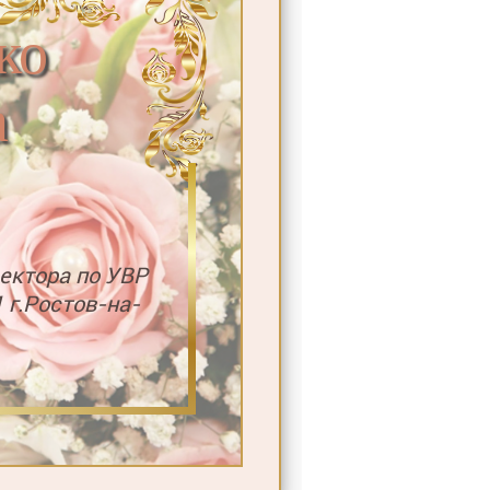
ко
а
ектора по УВР
г.Ростов-на-