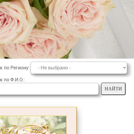
к по Региону
:
к по Ф.И.О.
: