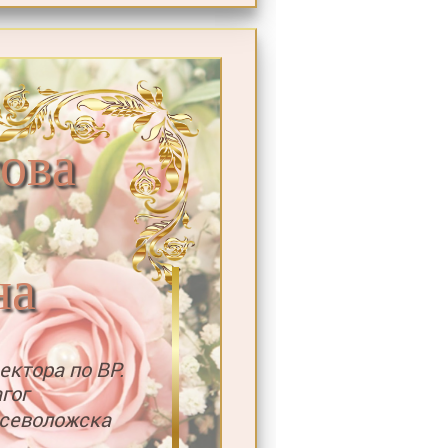
ова
на
ктора по ВР.
гог
севоложска