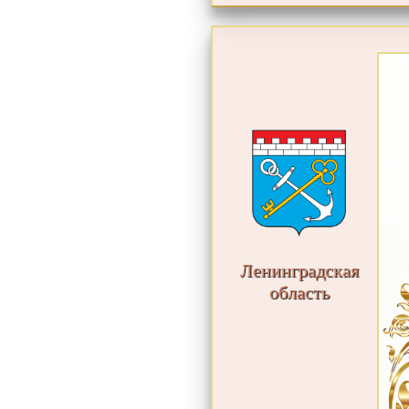
Ленинградская
область