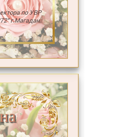
ектора по УВР
2" г.Магадан
на