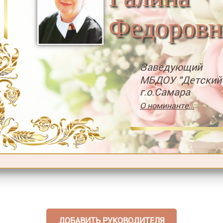
Федоровн
Заведующий
МБДОУ "Детский
г.о.Самара
О номинанте...
ДОБАВИТЬ РУКОВОДИТЕЛЯ