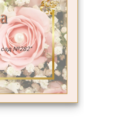
а
 сад №282"