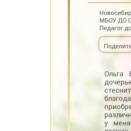
Новосибир
МБОУ ДО О
Педагог д
Поделит
Ольга 
дочер
стеснит
благод
приобр
различ
у меня