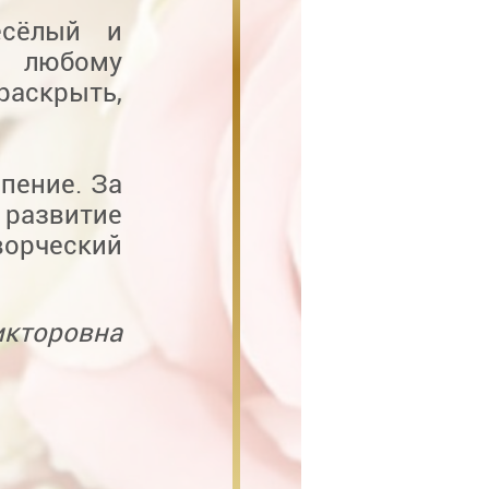
есёлый и
к любому
раскрыть,
пение. За
развитие
орческий
икторовна