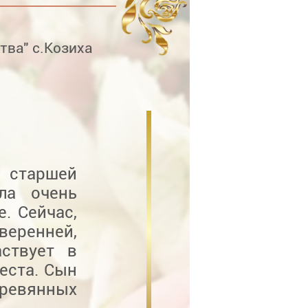
тва" с.Козиха
 старшей
ла очень
. Сейчас,
веренней,
аствует в
еста. Сын
ревянных