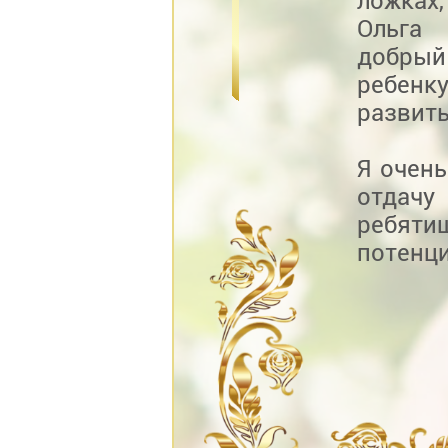
ложках,
Ольга 
добрый
ребенку
развить
Я очень
отдачу
ребят
потенци