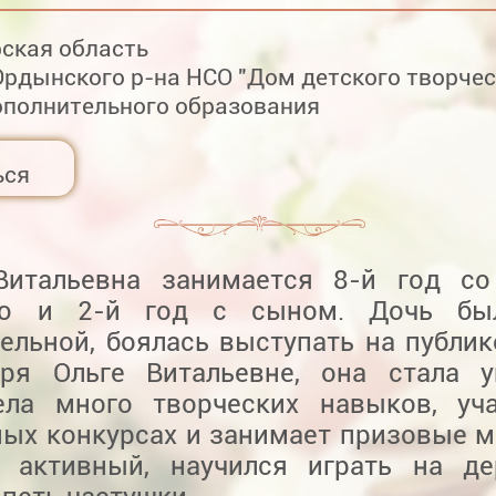
ская область
рдынского р-на НСО "Дом детского творчес
ополнительного образования
ься
Витальевна занимается 8-й год со
ью и 2-й год с сыном. Дочь бы
ельной, боялась выступать на публике
аря Ольге Витальевне, она стала у
ела много творческих навыков, уч
ных конкурсах и занимает призовые м
 активный, научился играть на де