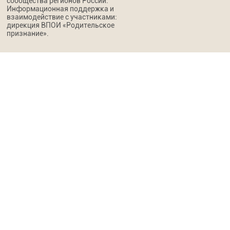
сообщества регионов России.
Информационная поддержка и
взаимодействие с участниками:
дирекция ВПОИ «Родительское
признание».