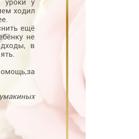
 уроки у
ием ходил
ее.
снить ещё
ебёнку не
одходы, в
ять.
помощь,за
умакиных