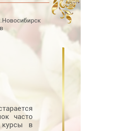
г.Новосибирск
в
старается
нок часто
 курсы в