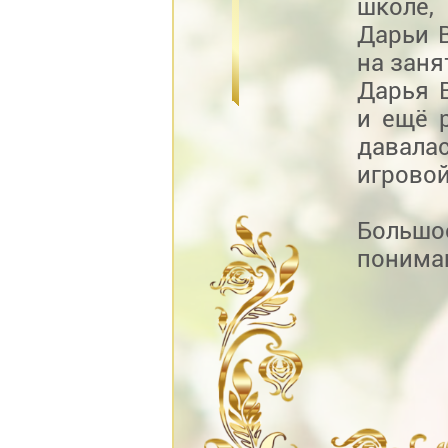
школе,
Дарьи 
на заня
Дарья 
и ещё 
давала
игровой
Большо
пониман