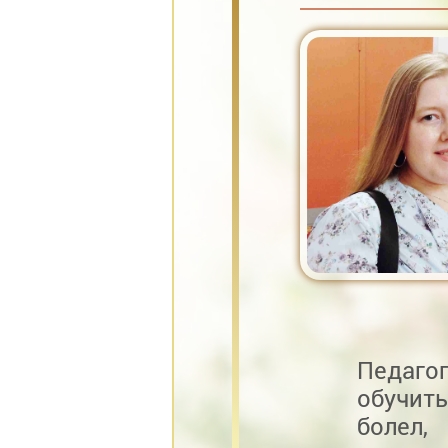
Педаго
обучит
болел,