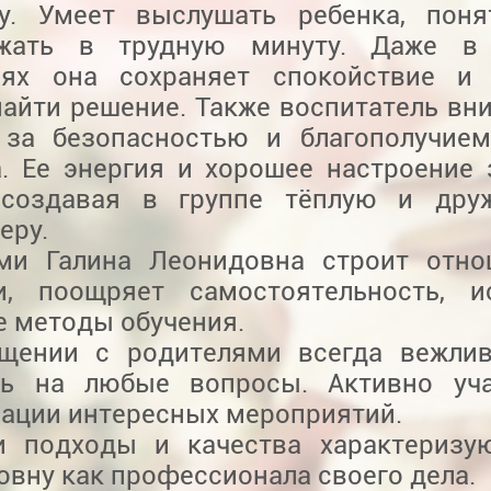
гу. Умеет выслушать ребенка, пон
ржать в трудную минуту. Даже в
иях она сохраняет спокойствие и 
найти решение. Также воспитатель вн
 за безопасностью и благополучие
а. Ее энергия и хорошее настроение
 создавая в группе тёплую и дру
еру.
ми Галина Леонидовна строит отно
и, поощряет самостоятельность, и
е методы обучения.
щении с родителями всегда вежлив
ть на любые вопросы. Активно уча
зации интересных мероприятий.
и подходы и качества характеризу
вну как профессионала своего дела.