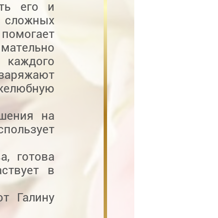
ять его и
 сложных
помогает
имательно
м каждого
 заряжают
желюбную
шения на
спользует
а, готова
ствует в
ют Галину