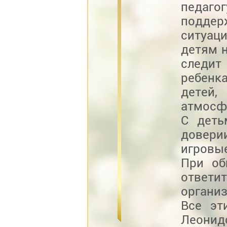
педаго
подде
ситуац
детям 
следит
ребенк
детей,
атмосф
С деть
довери
игровы
При об
ответи
органи
Все эт
Леонидо