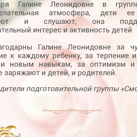
даря Галине Леонидовне в групп
желательная атмосфера, дети е
ают и слушают, она подде
тельный интерес и активность детей
годарны Галине Леонидовне за чу
ие к каждому ребенку, за терпение и
ии новым навыкам, за оптимизм и 
 заряжают и детей, и родителей.
дители подготовительной группы «См