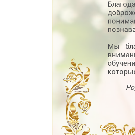
Благо
добро
поним
познава
Мы бла
вниман
обучен
которые
Ро