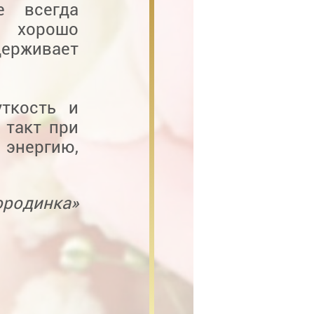
е всегда
е хорошо
рживает
ткость и
 такт при
энергию,
ородинка»