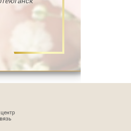
фтеюганск
 центр
связь