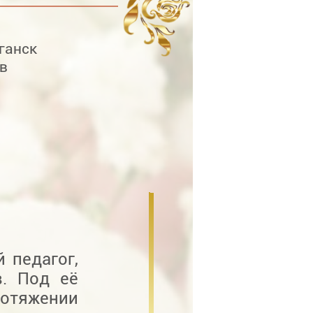
ганск
в
 педагог,
в. Под её
отяжении