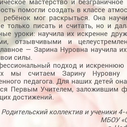
гическое мастерство и безграничное 
ость помогли создать в классе атмос
 ребёнок мог раскрыться. Она науч
не только писать и считать, но и да
ные уроки: научила их искренне друж
ми, отзывчивыми и целеустремле
главное — Зарина Нуровна научила их
свои силы.
фессиональный подход и искреннюю 
ках мы считаем Зарину Нуровну 
нного педагога. Для наших детей она
тся Первым Учителем, заложившим 
щих достижений.
Родительский коллектив и ученики 4-
МБОУ «