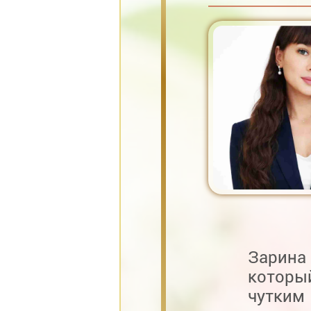
Зарина
которы
чутки