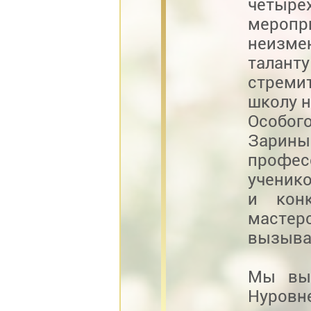
четырех
меропр
неизме
талант
стреми
школу н
Особог
Зарины
профес
ученико
и конк
мастерс
вызываю
Мы выр
Нуро