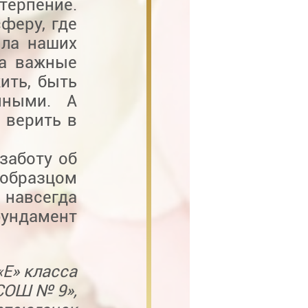
терпение.
феру, где
ила наших
ла важные
ить, быть
нными. А
 верить в
заботу об
образцом
 навсегда
фундамент
«Е» класса
СОШ № 9»,