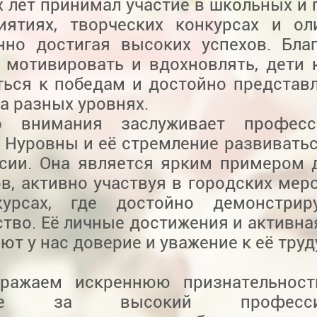
 лет принимал участие в школьных и 
иятиях, творческих конкурсах и ол
нно достигая высоких успехов. Бла
у мотивировать и вдохновлять, дети 
ться к победам и достойно представ
а разных уровнях.
о внимания заслуживает професс
 Нуровны и её стремление развиватьс
сии. Она является ярким примером 
в, активно участвуя в городских мер
урсах, где достойно демонстрир
тво. Её личные достижения и активна
т у нас доверие и уважение к её труд
ажаем искреннюю признательност
вне за высокий профессио