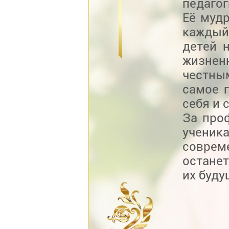
педаго
Её мудр
каждый
детей 
жизнен
честны
самое 
себя и 
За про
учени
совреме
остане
их буду