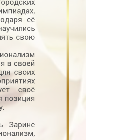
городских
импиадах,
годаря её
научились
лять свою
ионализм
я в своей
для своих
оприятиях
ует своё
я позиция
у.
ь Зарине
нализм,