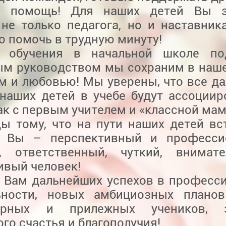
ь помощь! Для наших детей Вы з
не только педагога, но и наставника
о помочь в трудную минуту!
д обучения в начальной школе п
ым руководством мы сохраним в наш
ом и любовью! Мы уверены, что все д
 наших детей в учебе будут ассоциир
ак с первым учителем и «классной мам
ы тому, что на пути наших детей вс
 Вы – перспективный и професси
г, ответственный, чуткий, внимат
ивый человек!
 Вам дальнейших успехов в професс
ьности, новых амбициозных планов
дарных и прилежных учеников, з
го счастья и благополучия!