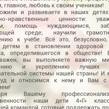
и, главное, любовь к своим ученикам!
ожили и развиваете в наших детях
ьно-нравственные ценности: ув
им, помощь нуждающимся, за
ающей среде; научили грамот
ению к учёбе. Всё это, безусловно
детям в становлении здоровой л
ка, определившегося в обществе! 
 важен, вы выполняете важную м
нению и укреплению лучших т
вательной системы нашей страны! И
руд и относимся к нему и Вам с
ием!
одаря Вашему профессиона
ственности наши дети 4«Г» клас
ей командой, готовые поддержать дру