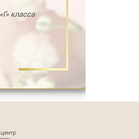
«Г» класса
 центр