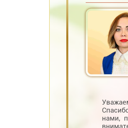
Уважае
Спасиб
нами, 
внимат