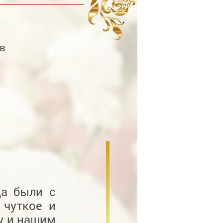
в
да были с
 чуткое и
у и нашим