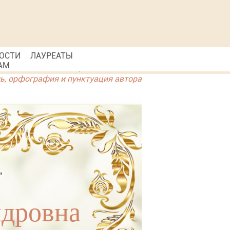
ОСТИ
ЛАУРЕАТЫ
АМ
ль, орфография и пунктуация автора
"
ндровна