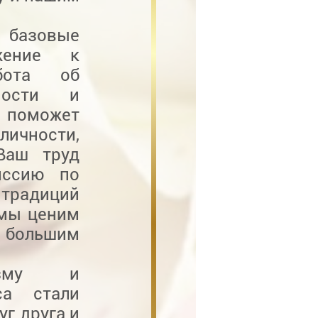
 базовые
ажение к
бота об
ности и
, поможет
ичности,
Ваш труд
иссию по
радиций
 мы ценим
 большим
лизму и
са стали
г друга и