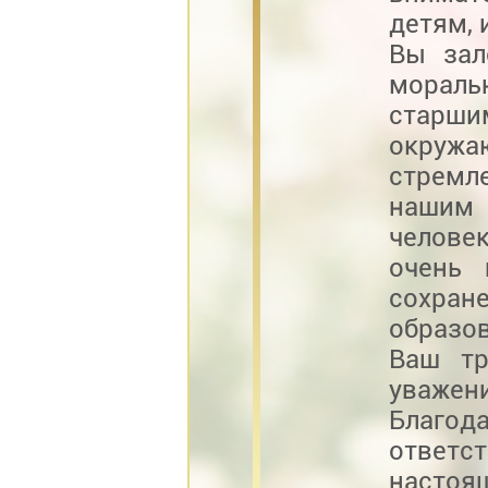
детям, 
Вы зал
морал
старш
окруж
стремл
нашим 
челове
очень
сохра
образо
Ваш т
уважен
Благ
ответ
настоящ