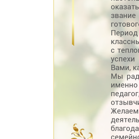
оказат
звание 
готовог
Перио
классн
с тепл
успехи
Вами, к
Мы рад
именно
педаго
отзывч
Желаем
деятел
благо
семейно