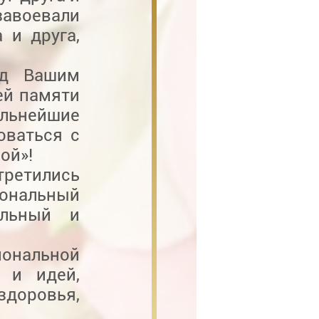
авоевали
 и друга,
од Вашим
ей памяти
альнейшие
оваться с
ой»!
третились
ональный
ельный и
иональной
 и идей,
доровья,