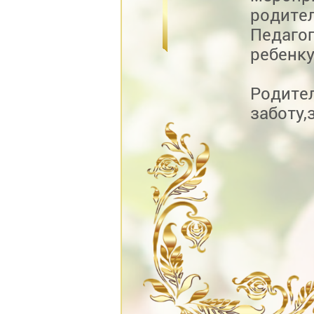
родите
Педаго
ребенку
Родит
заботу,