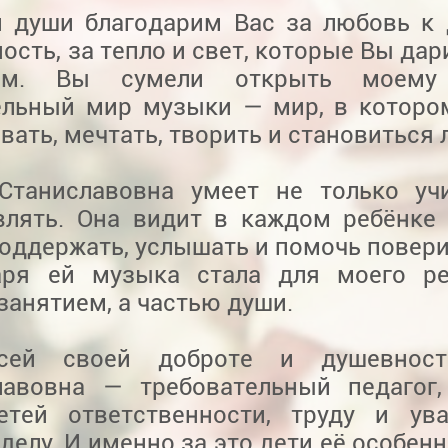
й души благодарим Вас за любовь к 
ость, за тепло и свет, которые Вы да
кам. Вы сумели открыть моему
ельный мир музыки — мир, в которо
вать, мечтать, творить и становиться 
Станиславовна умеет не только уч
влять. Она видит в каждом ребёнке 
оддержать, услышать и помочь поверит
аря ей музыка стала для моего ре
занятием, а частью души.
сей своей доброте и душевнос
лавовна — требовательный педагог
етей ответственности, труду и ув
делу. И именно за это дети её особен