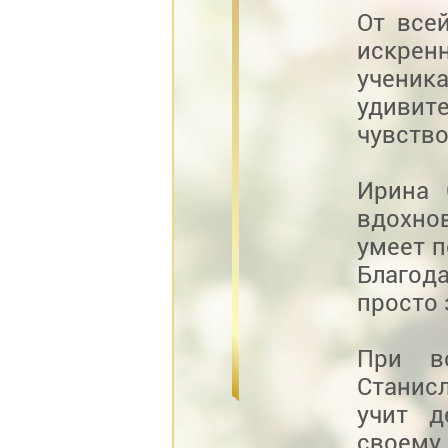
От все
искренн
учени
удивит
чувство
Ирина 
вдохно
умеет п
Благод
просто 
При в
Станис
учит д
своему 