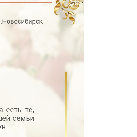
г.Новосибирск
й
 есть те,
шей семьи
н.