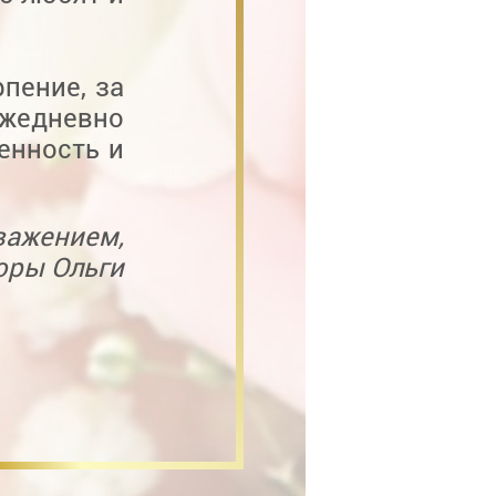
пение, за
ежедневно
енность и
важением,
юры Ольги