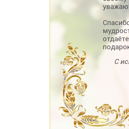
уважают
Спасибо
мудрост
отдаёте
подарок
С ис