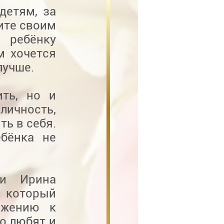
детям, за
рите своим
 ребёнку
м хочется
лучше.
ить, но и
личность,
ь в себя.
бёнка не
ти Ирина
, который
ажению к
но любят и