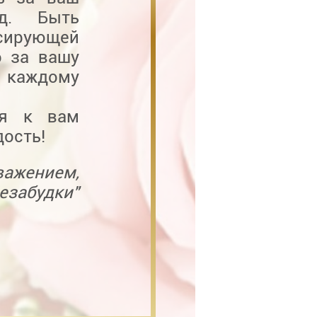
уд. Быть
сирующей
о за вашу
 каждому
ся к вам
дость!
важением,
езабудки"