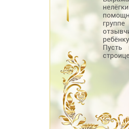
нелёг
помощн
группе
отзывч
ребёнку
Пусть 
строице