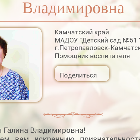
Владимировна
Камчатский край
МАДОУ "Детский сад №51 
г.Петропавловск-Камчатс
Помощник воспитателя
Поделиться
я Галина Владимировна!
ем вам искреннию признательност