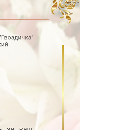
"Гвоздичка"
кий
ь за ваш