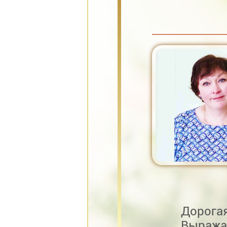
Дорога
Выража