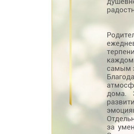
душев
радостн
Родит
ежедне
терпен
каждом
самым 
Благод
атмосф
дома. 
разви
эмоция
Отдель
за уме