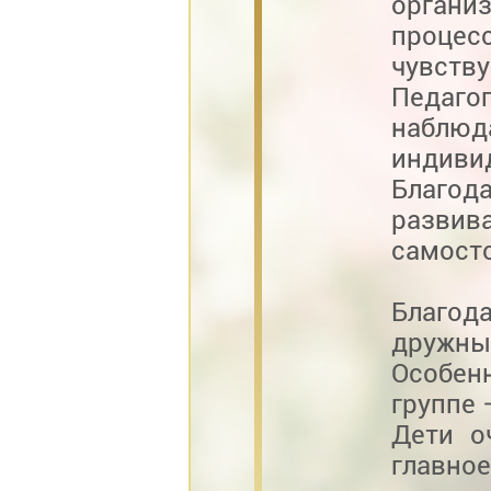
органи
процес
чувству
Педаго
набл
индив
Благод
разви
самост
Благо
дружны
Особен
группе 
Дети о
главно