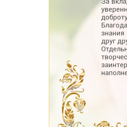
За вкла
уверенн
доброт
Благод
знания
друг др
Отдель
творч
заинте
наполн