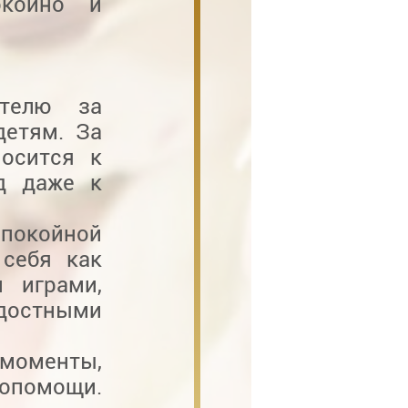
окойно и
ателю за
детям. За
носится к
д даже к
спокойной
 себя как
 играми,
остными
 моменты,
мопомощи.