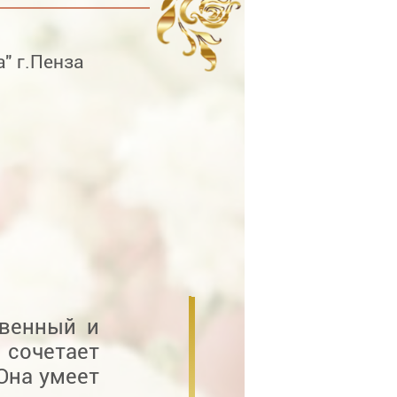
" г.Пенза
твенный и
 сочетает
 Она умеет