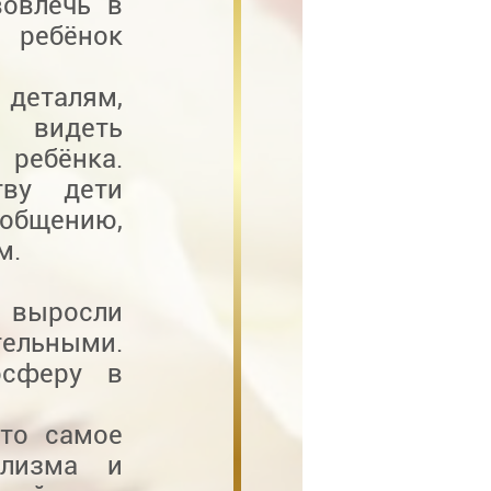
вовлечь в
й ребёнок
деталям,
видеть
ребёнка.
тву дети
бщению,
м.
 выросли
ельными.
осферу в
это самое
ализма и