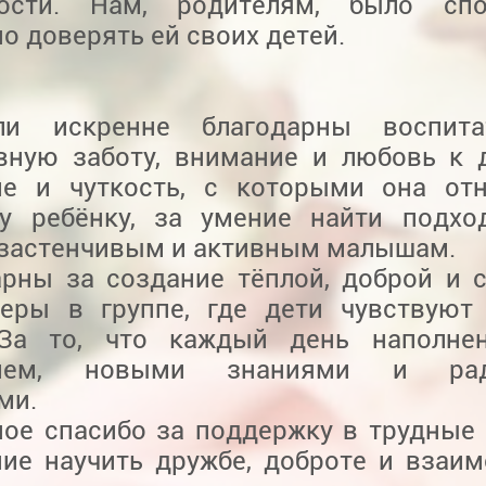
ности. Нам, родителям, было сп
о доверять ей своих детей.
ели искренне благодарны воспит
вную заботу, внимание и любовь к 
ие и чуткость, с которыми она от
у ребёнку, за умение найти подхо
застенчивым и активным малышам.
арны за создание тёплой, доброй и 
еры в группе, где дети чувствуют
За то, что каждый день наполнен
тием, новыми знаниями и рад
ми.
ное спасибо за поддержку в трудные
ние научить дружбе, доброте и взаи