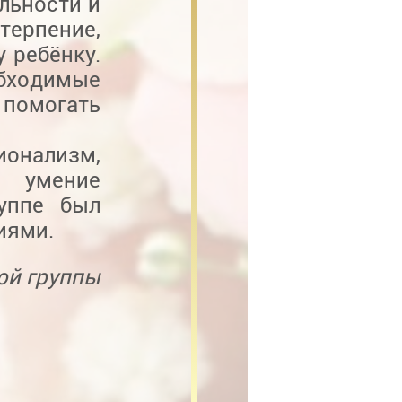
льности и
терпение,
 ребёнку.
обходимые
 помогать
онализм,
 умение
уппе был
иями.
ой группы