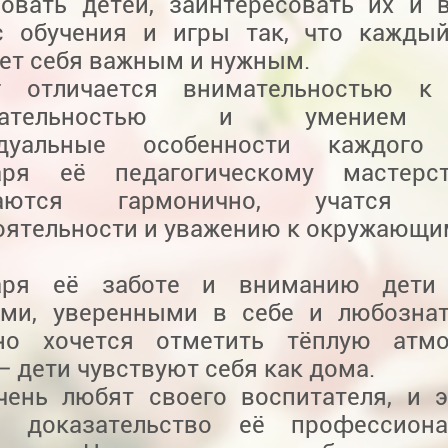
зовать детей, заинтересовать их и 
с обучения и игры так, что кажды
ет себя важным и нужным.
г отличается внимательностью к 
юдательностью и умением 
идуальные особенности каждого 
аря её педагогическому мастерс
ваются гармонично, учатся о
оятельности и уважению к окружающи
даря её заботе и вниманию дети
ми, уверенными в себе и любознат
но хочется отметить тёплую атм
— дети чувствуют себя как дома.
чень любят своего воспитателя, и 
е доказательство её профессион