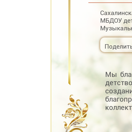
Сахалинск
МБДОУ дет
Музыкаль
Поделит
Мы бла
детств
созда
благоп
коллект