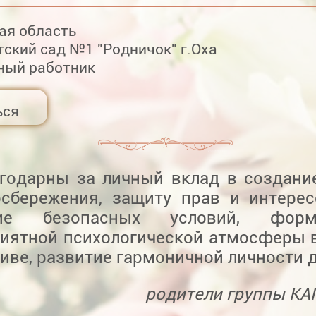
ая область
ский сад №1 "Родничок" г.Оха
ный работник
ься
годарны за личный вклад в создани
осбережения, защиту прав и интерес
ние безопасных условий, форм
риятной психологической атмосферы 
иве, развитие гармоничной личности д
родители группы К