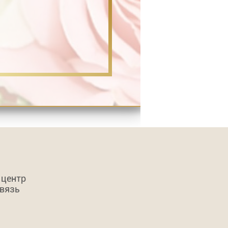
 центр
связь