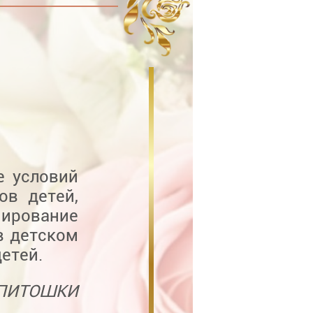
е условий
ов детей,
ирование
в детском
етей.
АПИТОШКИ