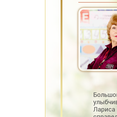
Большой
улыбчив
Ларис
справе