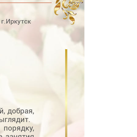
г.Иркутск
, добрая,
ыглядит.
порядку,
е занятия