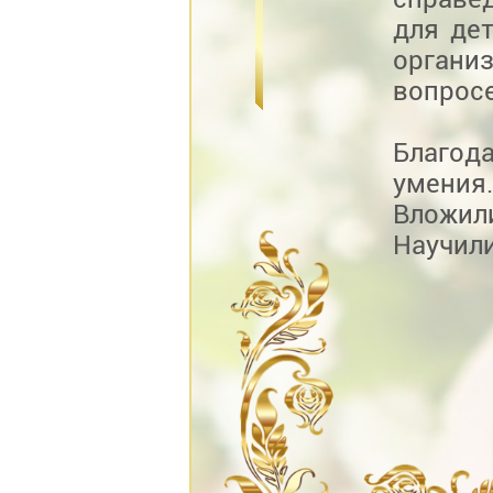
для дет
органи
вопросе
Благод
умения.
Вложил
Научили