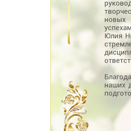
руково
творче
новых
успехам
Юлия Н
стрем
дисци
ответс
Благод
наших 
подгото