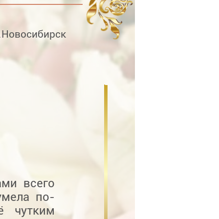
.Новосибирск
ами всего
умела по-
ё чутким