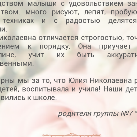
дством малыши с удовольствием за
ством: много рисуют, лепят, пробу
 техниках и с радостью делятс
и.
иколаевна отличается строгостью, то
лением к порядку. Она приучает
плине, учит их быть аккура
твенными.
арны мы за то, что Юлия Николаевна 
детей, воспитывала и учила! Наши де
вились к школе.
родители группы №7 "