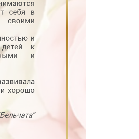
нимаются
ют себя в
я своими
чностью и
 детей к
тными и
развивала
ти хорошо
Бельчата"