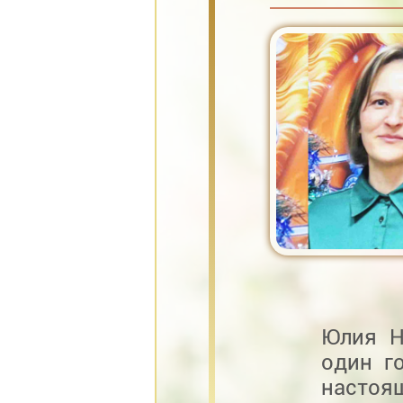
Юлия Н
один г
настоя