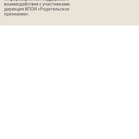
взаимодействие с участниками:
дирекция ВПОИ «Родительское
признание».