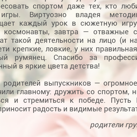
ресовать спортом даже тех, кто люб
 игры. Виртуозно владея методи
щает каждый урок в сюжетную игру
 космонавты, завтра — отважные с
ат такой деятельности на лицо (и на
ти крепкие, ловкие, у них правильная
ый румянец. Спасибо за професси
ный в яркие цвета детства!
х родителей выпускников — огромное
или главному: дружить со спортом, н
ься и стремиться к победе. Пусть
приносит радость и видимые результа
родители гру