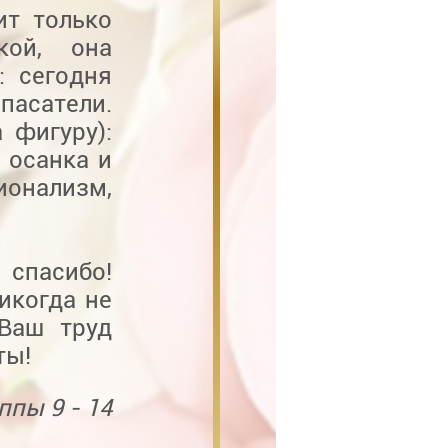
ит только
кой, она
: сегодня
пасатели.
 фигуру):
 осанка и
онализм,
 спасибо!
икогда не
 Ваш труд
ты!
ппы 9 - 14