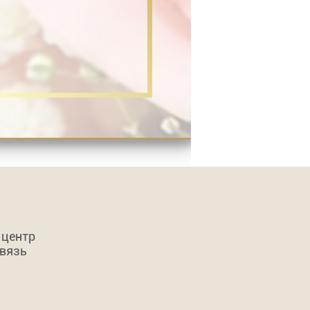
 центр
связь