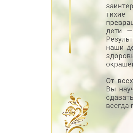
заинте
тихие
превра
дети —
Результ
наши де
здоров
окрашен
От все
Вы науч
сдават
всегда 