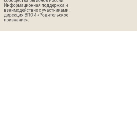
сообщества регионов России.
Информационная поддержка и
взаимодействие с участниками:
дирекция ВПОИ «Родительское
признание».