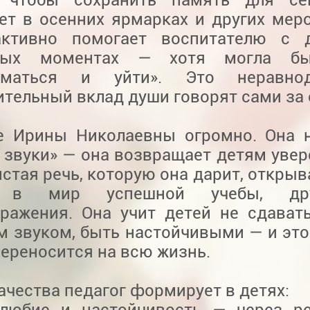
ует в осенних ярмарках и других мер
активно помогает воспитателю с 
ных моментах — хотя могла бы
ниматься и уйти». Это неравн
тельный вклад души говорят сами за 
е Ирины Николаевны огромно. Она 
 звуки» — она возвращает детям увер
истая речь, которую она дарит, откры
 в мир успешной учебы, д
ражения. Она учит детей не сдават
м звуком, быть настойчивыми — и это
ереносится на всю жизнь.
ачества педагог формирует в детях:
олюбие и настойчивость — через р