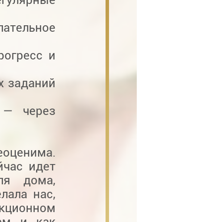
ательное
рогресс и
х заданий
 — через
оценима.
йчас идет
ля дома,
лала нас,
кционном
ем и как