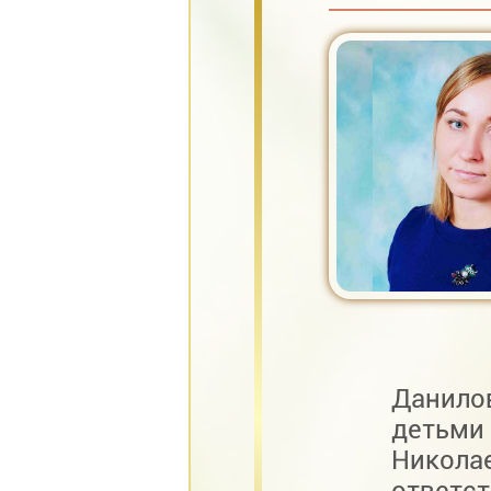
Данил
детьми
Никол
ответс