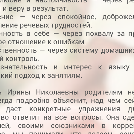
 и веру в результат.
ение — через спокойное, доброжел
ение речевых трудностей.
енность в себе — через похвалу за п
ое отношение к ошибкам.
тственность — через систему домашни
й контроль.
знательность и интерес к языку
кий подход к занятиям.
 Ирины Николаевны родителям не
егда подробно объяснит, над чем се
, даст конкретные упражнения д
иво ответит на все вопросы. Она сде
лей, своими союзниками в корре
се: мы понимали, что делаем, зач