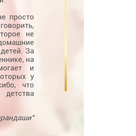
не просто
оворить,
оторое не
 домашние
детей. За
ннике, на
могает и
которых у
ибо, что
 детства
арандаши"