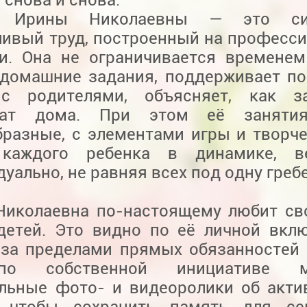
а Ирины Николаевны — это сис
ливый труд, построенный на професс
и. Она не ограничивается временем
 домашние задания, поддерживает п
с родителями, объясняет, как за
ьтат дома. При этом её заняти
бразные, с элементами игры и творче
 каждого ребенка в динамике, в
уально, не равняя всех под одну гребе
Николаевна по-настоящему любит св
детей. Это видно по её личной вкл
 за пределами прямых обязанностей 
о собственной инициативе мо
ельные фото- и видеоролики об акти
, чтобы сохранить память для се