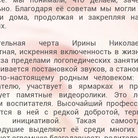
ьно. Благодаря её советам мы могли
и дома, продолжая и закрепляя на
х.
ительная черта Ирины Никол
тная, искренняя включенность в жиз
 за пределами логопедических заняти
ивается постановкой звуков, а стано
по-настоящему родным человеком: 
ателю, участвует в ярмарках и пр
ует памятные видеоролики. Это л
м воспитателя. Высочайший профес
ется в ней с редкой добротой, те
й инициативой. Такая самоо
одушие выделяют её среди многих 
ют огромную благодарность родителе