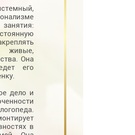
темный,
ионализме
 занятия:
остоянную
креплять
я живые,
ства. Она
едет его
нку.
ое дело и
юченности
логопеда.
нтирует
вностях в
мей. Она