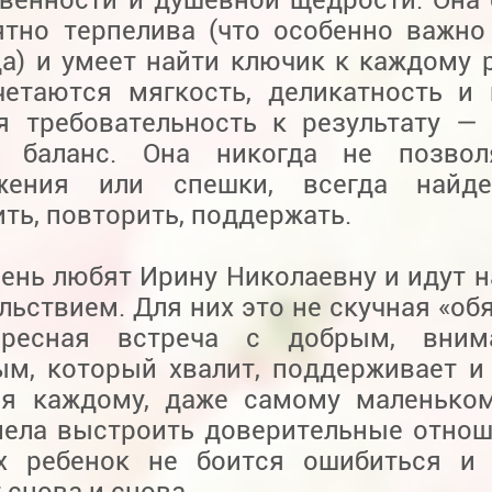
ятно терпелива (что особенно важно
а) и умеет найти ключик к каждому р
четаются мягкость, деликатность и
я требовательность к результату —
 баланс. Она никогда не позвол
ажения или спешки, всегда найд
ть, повторить, поддержать.
ень любят Ирину Николаевну и идут н
льствием. Для них это не скучная «об
ересная встреча с добрым, вним
ым, который хвалит, поддерживает и
ся каждому, даже самому маленьком
мела выстроить доверительные отнош
х ребенок не боится ошибиться и 
 снова и снова.