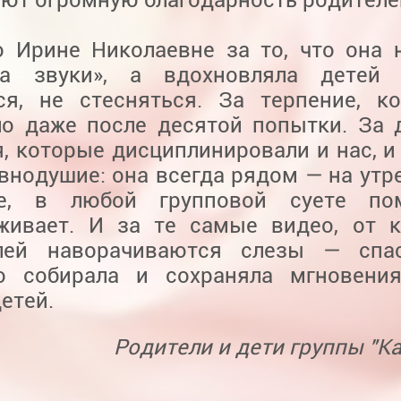
о Ирине Николаевне за то, что она 
ла звуки», а вдохновляла детей г
ся, не стесняться. За терпение, к
ло даже после десятой попытки. За
, которые дисциплинировали и нас, и 
внодушие: она всегда рядом — на утре
ке, в любой групповой суете по
живает. И за те самые видео, от 
лей наворачиваются слезы — спас
о собирала и сохраняла мгновения
етей.
Родители и дети группы "К