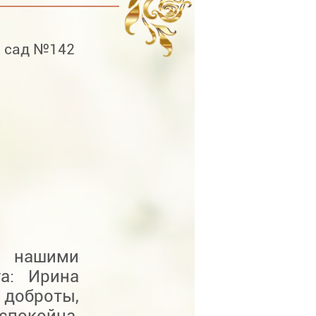
й сад №142
с нашими
а: Ирина
доброты,
спокойна,