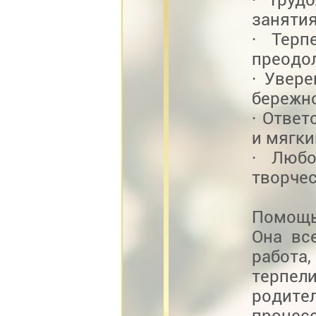
занятия
· Терп
преодол
· Увер
бережн
· Отве
и мягки
· Любо
творчес
Помощь
Она вс
работа
терпел
родите
процес