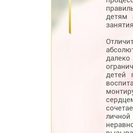
правил
детям 
занятия
Отлич
абсолю
далеко
огранич
детей 
воспит
монтир
сердце
сочета
лично
неравн
вызыва