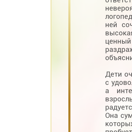
неверо
логопед
ней со
высока
ценный
раздр
объясни
Дети оч
с удово
а инт
взросл
радует
Она су
которы
пробует