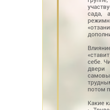
участв
сада, 
режим
«отза
дополни
Влияни
«ставит
себе. Ч
двери
самовы
трудны
потом п
Какие к
· Труд