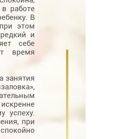
 в работе
ебенку. В
 при этом
 редкий и
яет себе
ет время
а занятия
язаловка»,
ательным
 искренне
у успеху.
ения, при
спокойно