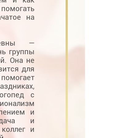
 помогать
чатое на
аевны —
нь группы
й. Она не
вится для
помогает
аздниках,
огопед с
сионализм
рпением и
тдача и
коллег и
й.