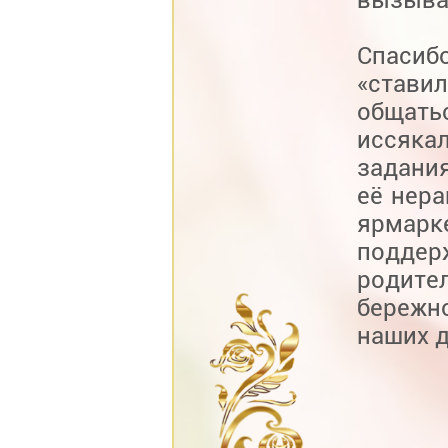
Спасиб
«стави
общать
иссяка
задания
её нера
ярмар
поддер
родите
бережн
наших д