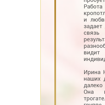
Работ
кропот
и любв
задает
связь 
резул
разноо
видит
индивид
Ирина 
наших 
далеко
Она п
трогат
группе