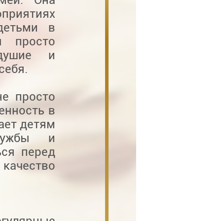
оприятиях
детьми в
 просто
одушие и
себя.
не просто
енность в
вает детям
ружбы и
ься перед
 качество
егулярные