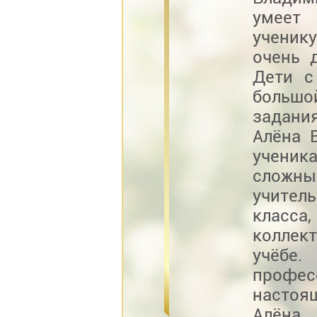
умеет
ученик
очень 
Дети с
большо
задани
Алёна 
ученик
сложны
учител
класс
коллек
учёбе.
профе
настоя
Алёна