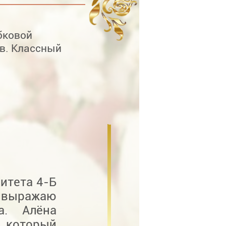
бковой
в. Классный
итета 4-Б
у выражаю
а. Алёна
, который