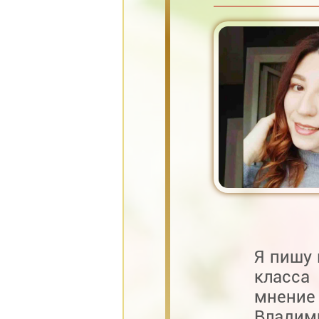
Я пишу 
класса
мнени
Владим