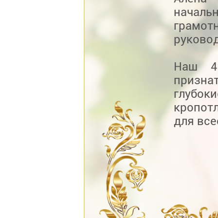
началь
грамо
руковод
Наш 4
призн
глубок
кропот
для все