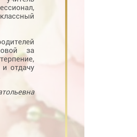
ессионал,
лассный
одителей
ковой за
терпение,
 и отдачу
.
атольевна