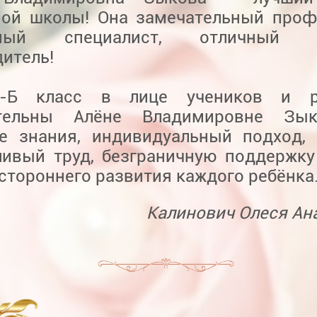
ной школы! Она замечательный проф
тный специалист, отличный к
итель!
-Б класс в лице учеников и р
ательны Алёне Владимировне Зы
ие знания, индивидуальный подход, 
ливый труд, безграничную поддержку
стороннего развития каждого ребёнка
Калинович Олеся Ан