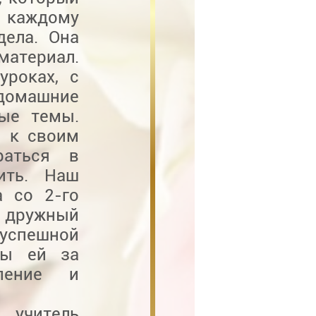
 каждому
дела. Она
материал.
уроках, с
домашние
вые темы.
я к своим
раться в
ить. Наш
а со 2-го
 дружный
успешной
ны ей за
рпение и
 учитель