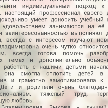
 найти индивидуальный подход к
у, настоящий профессионал своего 
доходчиво умеет доносить учебный 
 удовольствием занимаются на её 
й заинтересованностью выполняют 
я, всегда с интересом изучают но
Владимировна очень чутко относитс
ам, всегда готова помочь разоб
х темах и дополнительно объясн
ь работать с нашими детьми начал
а, она смогла сплотить детей в
тив и грамотно замотивировала к 
 Дети и родители очень благодар
ссионализм, тяжёлый труд, те
щую любовь.
 Владимировна Зыкова - лучший