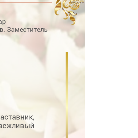
ар
в. Заместитель
тавник,
вежливый