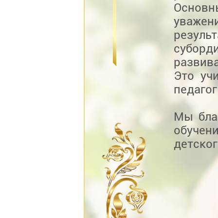
Основн
уважен
резуль
суборди
развив
Это уч
педагог
Мы бла
обучен
детског