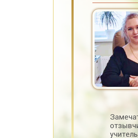
Замеч
отзывч
учитель