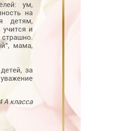
лей: ум,
нность на
я детям,
 учится и
 страшно.
й", мама,
детей, за
 уважение
4 А класса