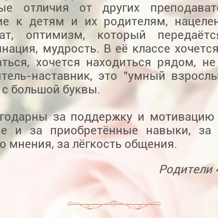
ые отличия от других преподавате
ие к детям и их родителям, нацеле
тат, оптимизм, который передаётс
нация, мудрость. В её классе хочется
аться, хочется находиться рядом, не
итель-наставник, это "умный взрослы
 с большой буквы.
годарны за поддержку и мотивацию 
ие и за приобретённые навыки, за
о мнения, за лёгкость общения.
Родители 