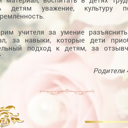
й материал, воспитать в детях тру
ть детям уважение, культуру по
тремлённость.
арим учителя за умение разъяснит
ал, за навыки, которые дети прио
ельный подход к детям, за отзывч
.
Родители 