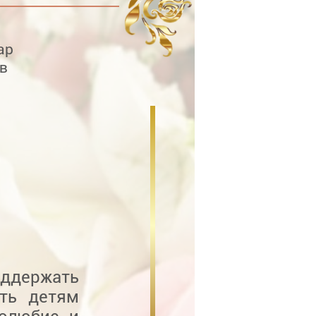
ар
в
оддержать
ить детям