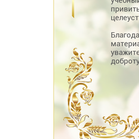
учебны
приви
целеус
Благод
матери
уважит
доброту