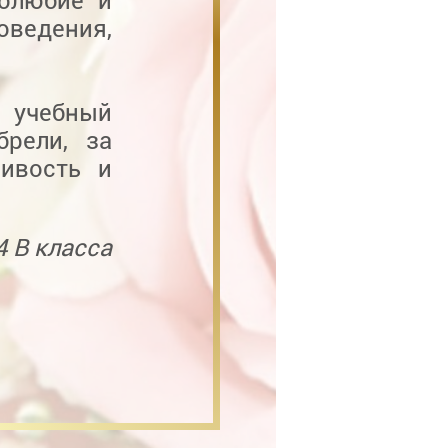
долюбие и
ведения,
ь учебный
брели, за
ивость и
4 В класса