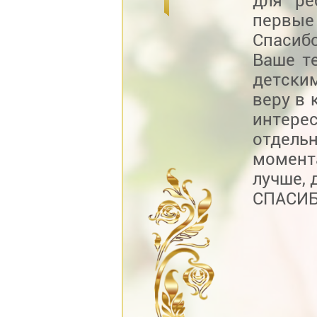
для ре
первые
Спасибо
Ваше т
детски
веру в 
интере
отдельн
момент
лучше, 
СПАСИБ