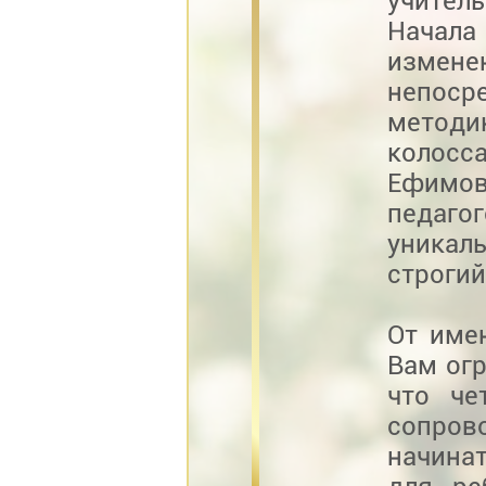
учитель
Начала
измене
непоср
метод
колосс
Ефимов
педаг
уникал
строгий
От име
Вам огр
что че
сопров
начинат