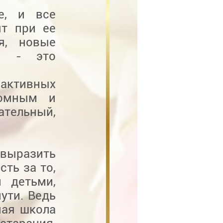
е, и все
ят при ее
я, новые
мм - это
 активных
ромным и
ательный,
 выразить
ть за то,
 детьми,
ути. Ведь
ная школа