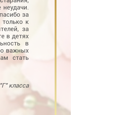
старания,
 неудачи.
пасибо за
 только к
телей, за
те в детях
льность в
бо важных
нам стать
"Г" класса