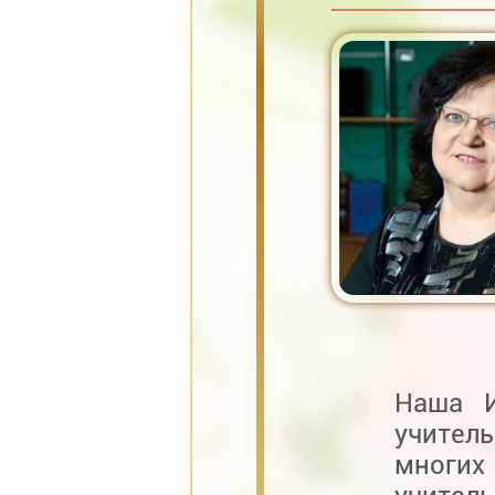
Наша И
учитель
многи