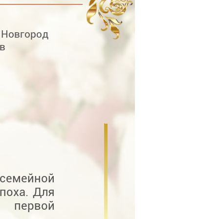
 Новгород
в
семейной
поха. Для
а первой