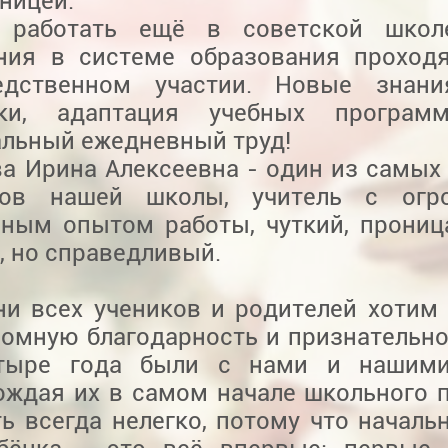
ницей.
 работать ещё в советской школ
ния в системе образования проход
едственном участии. Новые знани
ики, адаптация учебных програ
альный ежедневный труд!
а Ирина Алексеевна - один из самых
огов нашей школы, учитель с ог
ьным опытом работы, чуткий, прониц
, но справедливый.
ни всех учеников и родителей хотим
омную благодарность и признательнос
тыре года были с нами и нашими
ождая их в самом начале школьного п
ь всегда нелегко, потому что началь