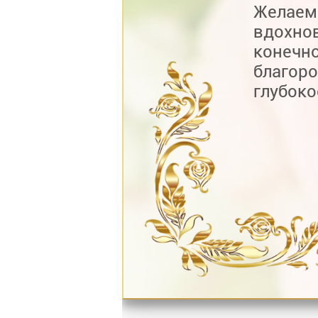
Желае
вдохно
конечн
благор
глубоко