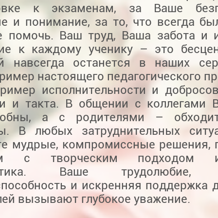
овке к экзаменам, за Ваше безг
е и понимание, за то, что всегда бы
е помочь. Ваш труд, Ваша забота и 
ие к каждому ученику – это бесце
й навсегда останется в наших сер
ример настоящего педагогического пр
ример исполнительности и добросов
ти и такта. В общении с коллегами 
любны, а с родителями – обходи
ы. В любых затруднительных ситу
те мудрые, компромиссные решения, 
ам с творческим подходом ис
атика. Ваше трудолюбие, 
способность и искренняя поддержка д
лей вызывают глубокое уважение.