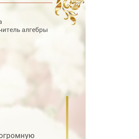
а
читель алгебры
огромную