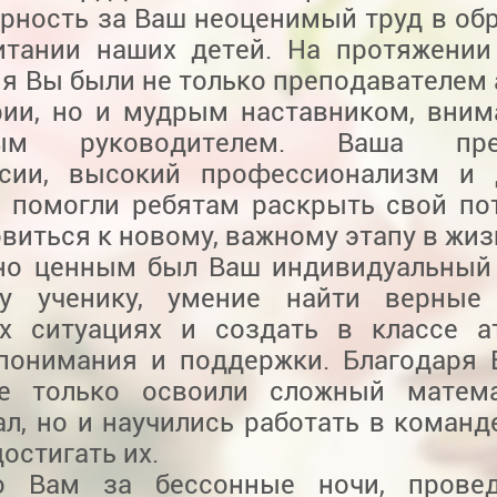
арность за Ваш неоценимый труд в об
итании наших детей. На протяжении
я Вы были не только преподавателем 
рии, но и мудрым наставником, вни
ным руководителем. Ваша пред
сии, высокий профессионализм и 
а помогли ребятам раскрыть свой по
виться к новому, важному этапу в жиз
но ценным был Ваш индивидуальный
у ученику, умение найти верные
х ситуациях и создать в классе а
понимания и поддержки. Благодаря
е только освоили сложный матема
л, но и научились работать в команде
достигать их.
о Вам за бессонные ночи, прове