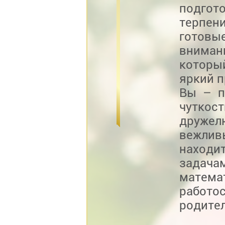
подгот
терпени
готовы
вниман
которы
яркий п
Вы – п
чуткос
друже
вежлив
находи
задач
матем
работо
родите