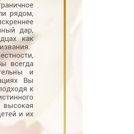
раничное
ли рядом,
искреннее
нный дар,
дцах как
извания.
естности,
Вы всегда
тельны и
ациях Вы
подходя к
тинного
высокая
етей и их