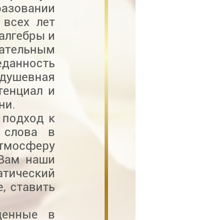
разовании
 всех лет
алгебры и
мательным
анность
душевная
тенциал и
ни.
 подход к
 слова в
тмосферу
 Вам наши
тический
, ставить
денные в