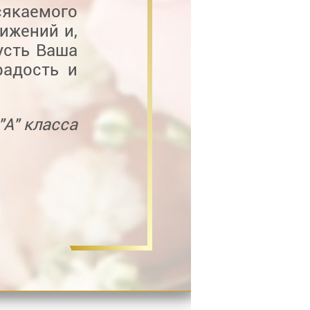
якаемого
ижений и,
усть Ваша
радость и
"А" класса