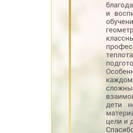
благод
и восп
обучени
геомет
класс
профес
теплот
подгото
Особен
каждом
сложны
взаимо
дети н
материа
цели и 
Спасиб