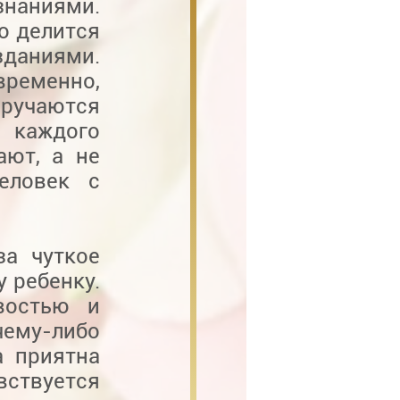
знаниями.
о делится
зданиями.
временно,
иручаются
каждого
ают, а не
еловек с
за чуткое
 ребенку.
востью и
чему-либо
а приятна
ствуется