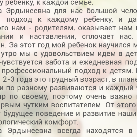
 ребенку, к каждой семье.
а Эрдынеевна для нас большой чело
т подход к каждому ребенку, и да
ого нам - родителям, оказывает нам
ании и наставлении, сплочает нас
н. За этот год мой ребенок научился 
 утро мы с удовольствием идем в дет
 чувствуется забота и ежедневная по
 профессиональный подход к детям. 
 2-3 года это трудный возраст, в плане
ти по разному развиваются и каждый 
ир по своему, поэтому очень важно 
ервым чутким воспитателем. От этого
 будущее поведение и развитие наших
ологический комфорт.
а Эрдынеевна всегда находятся в 