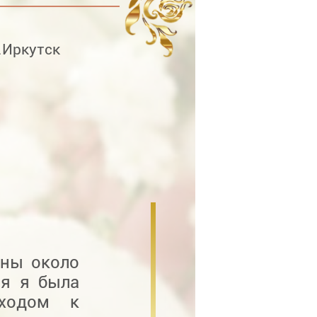
.Иркутск
вны около
ия я была
дходом к