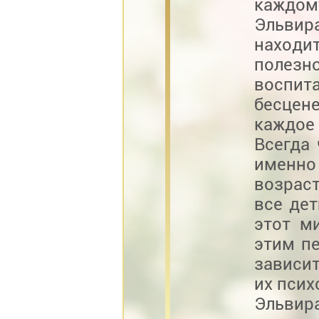
каждому
Эльвир
находи
полезн
воспит
бесцене
каждое
Всегда
именно
возраст
все де
этот м
этим п
зависит
их псих
Эльвир