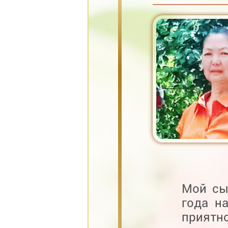
Мой сы
года н
прият