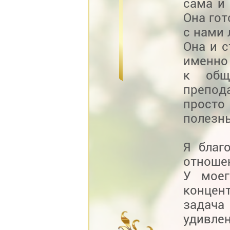
сама и
Она гот
с нами
Она и с
именно
к общ
препод
просто
полезн
Я благ
отноше
У мое
концен
задача
удивле