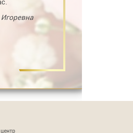
с.
 Игоревна
 центр