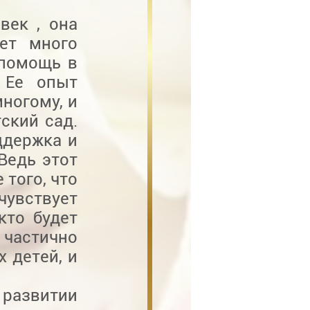
век , она
ет много
 помощь в
. Ее опыт
многому, и
ский сад.
ддержка и
Ведь этот
 того, что
чувствует
кто будет
 частично
 детей, и
развитии