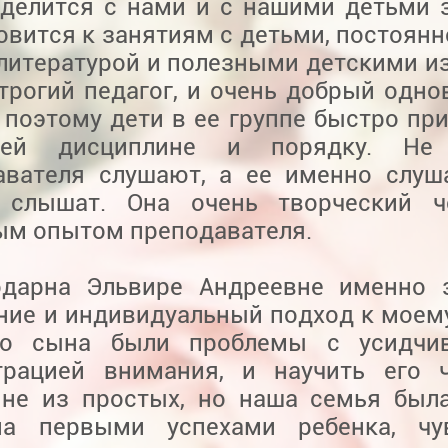
 делится с нами и с нашими детьми 
овится к занятиям с детьми, постоянн
 литературой и полезными детскими и
трогий педагог, и очень добрый одно
 поэтому дети в ее группе быстро пр
ей дисциплине и порядку. Не 
авателя слушают, а ее именно слуш
 слышат. Она очень творческий ч
ым опытом преподавателя.
одарна Эльвире Андреевне именно 
ние и индивидуальный подход к моему
го сына были проблемы с усидчи
трацией внимания, и научить его 
 не из простых, но наша семья был
на первыми успехами ребенка, чув