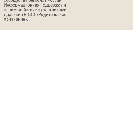
сообщества регионов России.
Информационная поддержка и
взаимодействие с участниками:
дирекция ВПОИ «Родительское
признание».