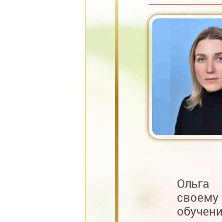
Ольга 
своему
обучен