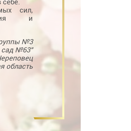
 себе.
мых сил,
лучия и
группы №3
 сад №63"
 Череповец
я область