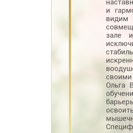
настав
и гарм
видим
совмещ
зале 
исклю
стабил
искре
воодуш
своими
Ольга 
обучени
барьер
освои
мышечн
Специ