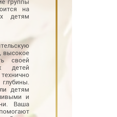
ие группы
оится на
ых детям
ельскую
, высокое
ть своей
х детей
технично
 глубины.
или детям
сливыми и
ни. Ваша
 помогают