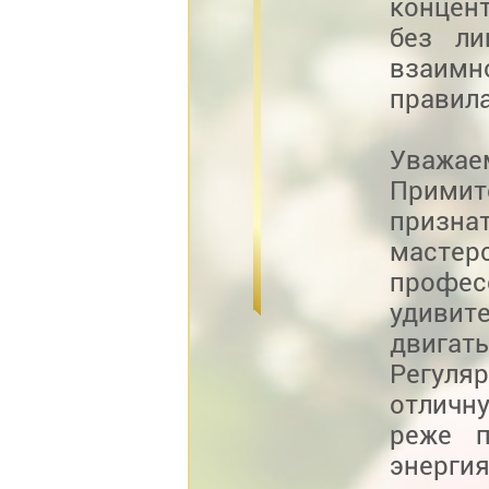
концен
без ли
взаим
правила
Уважае
Прим
призна
масте
профе
удивит
двигат
Регуля
отличн
реже п
энерги