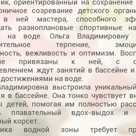
ник, ориентированный на сохранение
оничное созревание детского орга
 в ней мастера, способного эф
ать разноплановые спортивные на
и на воде. Ольга Владимировну 
чительное терпение, эмоцио
ьность, вежливость и оптимизм. Вос
нне привязаны к ней, с о
евлением ждут занятий в бассейне и
 достижениями на воде.
Владимировна выстроила уникальны
я в бассейне. Она тонко чувствует в
ы детей, помогая им полностью расс
ть плавательный вдох-выдох и 
ый корсет.
фика водной зоны требует пре