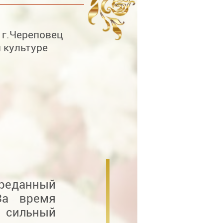
 г.Череповец
 культуре
реданный
За время
 сильный