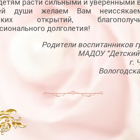
етям расти сильными и уверенными в
ей души желаем Вам неиссякае
ческих открытий, благопо
сионального долголетия!
Родители воспитанников 
МАДОУ "Детский
г.
Вологодска