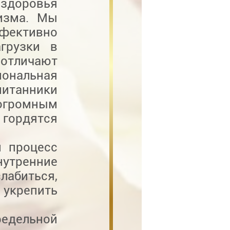
 здоровья
низма. Мы
фективно
грузки в
отличают
нальная
питанники
громным
 гордятся
й процесс
нутренние
лабиться,
укрепить
дельной