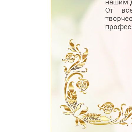
нашим д
От вс
твор
профес