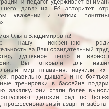
трации, и педагог удерживает вниман
шнего давления. Её авторитет стр
ном уважении и четких, понятн
х.
мая Ольга Владимировна!
ите нашу искреннюю родит
тельность за Ваш созидательный труд
рство, душевное тепло и вернос
ссии. Вы открыли для наши
ельный мир плавания, научили их 
ься, правильно дышать и не бояться
рные тренировки в бассейне подар
ую закалку, они стали более выно
ропускают детский сад по болез
я, профессиональный азарт и забота