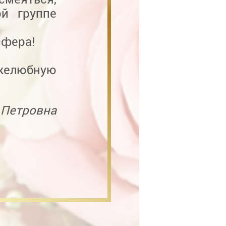
й группе
сфера!
ужелюбную
 Петровна