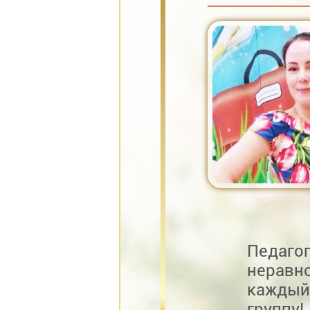
Педаго
нерав
каждый
группу