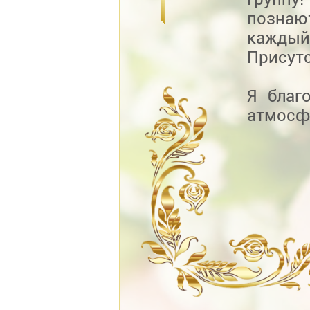
познаю
каждый 
Присутс
Я благ
атмосф