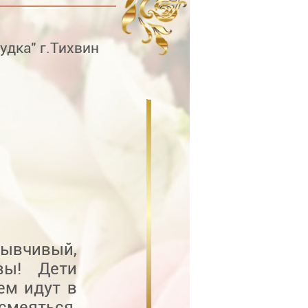
удка" г.Тихвин
ывчивый,
вы! Дети
ем идут в
смеяться,