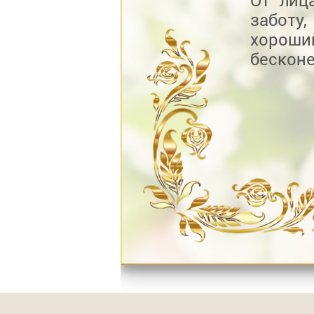
От лиц
заботу
хорош
бескон