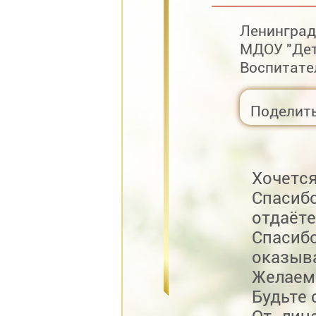
Ленинград
МДОУ "Дет
Воспитате
Поделит
Хочется
Спасиб
отдаёт
Спасиб
оказыв
Желаем 
Будьте 