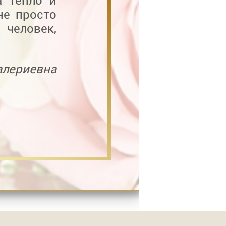
а тепло и
не просто
человек,
алериевна