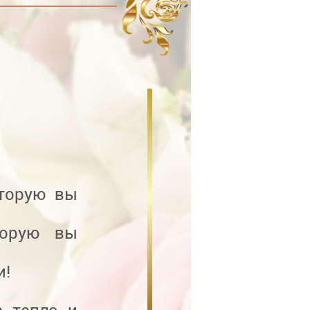
оторую вы
торую вы
и!