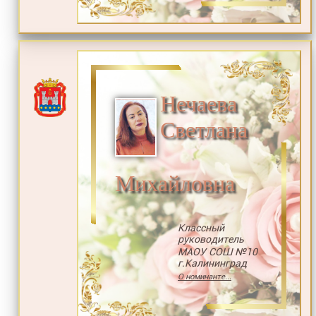
Нечаева
Светлана
Михайловна
Классный
руководитель
МАОУ СОШ №10
г.Калининград
О номинанте...