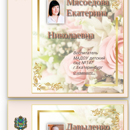
Мясоедова
Екатерина
Николаевна
Воспитатель
МАДОУ детский
сад №147
г.Екатеринбург
О номинанте...
Давыденко