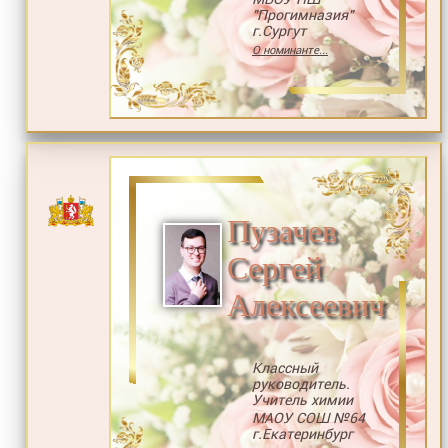
"Прогимназия"
г.Сургут
О номинанте...
Пузачев
Сергей
Алексеевич
Классный
руководитель.
Учитель химии
МАОУ СОШ №64
г.Екатеринбург