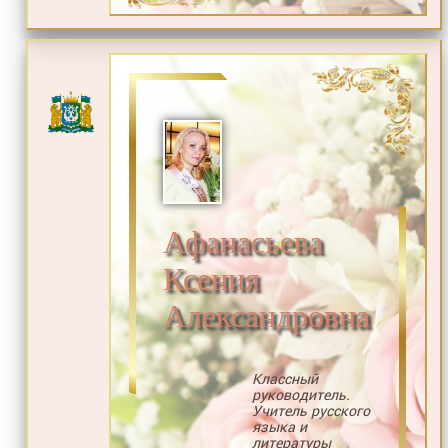
Афанасьева
Ксения
Александровна
Классный
руководитель.
Учитель русского
языка и
литературы