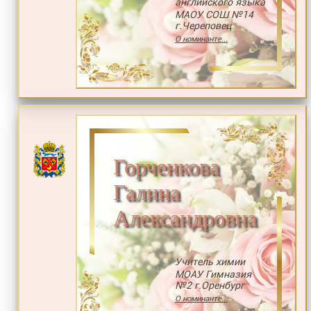
английского языка
МАОУ СОШ №14
г.Череповец
О номинанте...
Горченкова
Галина
Александровна
Учитель химии
МОАУ Гимназия
№2 г.Оренбург
О номинанте...