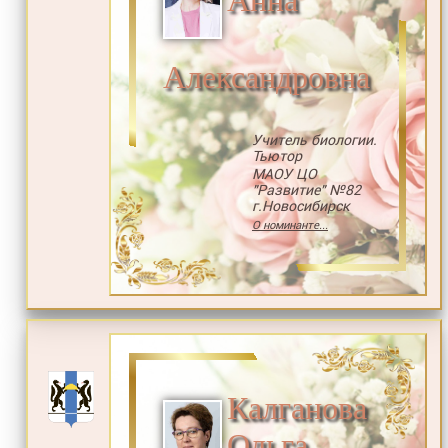
Александровна
Учитель биологии.
Тьютор
МАОУ ЦО
"Развитие" №82
г.Новосибирск
О номинанте...
Калганова
Ольга