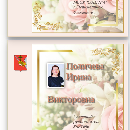
МБОУ "СОШ №4"
г.Еманжелинск
О номинанте...
Поличева
Ирина
Викторовна
Классный
руководитель.
Учитель