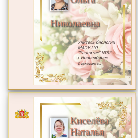
Николаевна
Учитель биологии
МАОУ ЦО
"Развитие" №82
г.Новосибирск
О номинанте...
Киселёва
Наталья