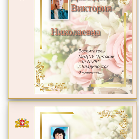
Виктория
Николаевна
Воспитатель
МБДОУ "Детский
сад №39"
г.Владивосток
О номинанте...