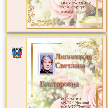
МБОУ СОШ №46 с
УИОП г.Сургут
О номинанте...
Липницкая
Светлана
Викторовна
Воспитатель
МБДОУ "Детский
сад №10 "Пчелка"