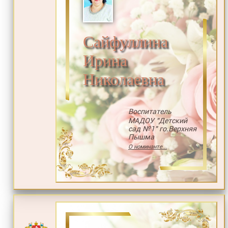
Сайфуллина
Ирина
Николаевна
Воспитатель
МАДОУ "Детский
сад №1" го.Верхняя
Пышма
О номинанте...