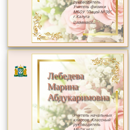
руководитель.
Учитель физики
МБОУ "Лицей №36"
г.Калуга
О номинанте...
Лебедева
Марина
Абдукаримовна
Учитель начальных
классов. Классный
руководитель
МБОУ НШ