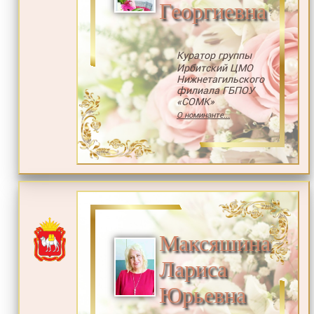
Георгиевна
Куратор группы
Ирбитский ЦМО
Нижнетагильского
филиала ГБПОУ
«СОМК»
О номинанте...
Максяшина
Лариса
Юрьевна