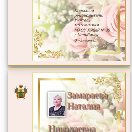
Классный
руководитель.
Учитель
математики
МАОУ Лицей №35
г.Челябинск
О номинанте...
Замараева
Наталия
Николаевна