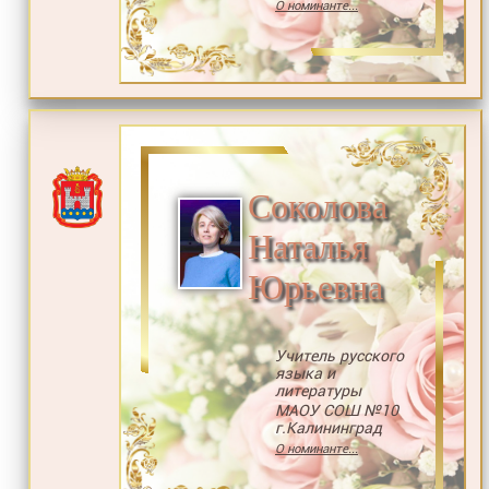
О номинанте...
Соколова
Наталья
Юрьевна
Учитель русского
языка и
литературы
МАОУ СОШ №10
г.Калининград
О номинанте...