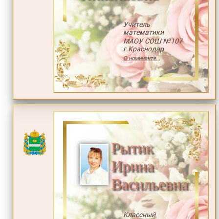
Учитель
математики
МАОУ СОШ №107
г.Краснодар
О номинанте...
Рытик
Ирина
Васильевна
Классный