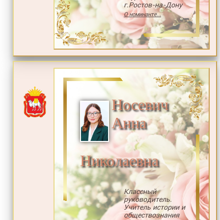
г.Ростов-на-Дону
О номинанте...
Носевич
Анна
Николаевна
Классный
руководитель.
Учитель истории и
обществознания