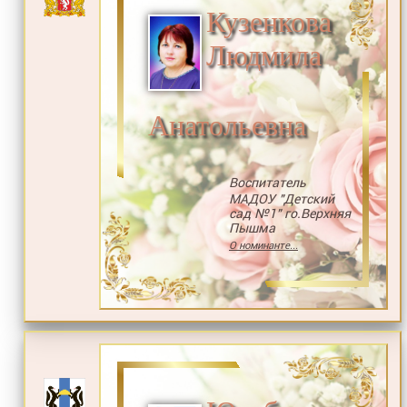
Кузенкова
Людмила
Анатольевна
Воспитатель
МАДОУ "Детский
сад №1" го.Верхняя
Пышма
О номинанте...