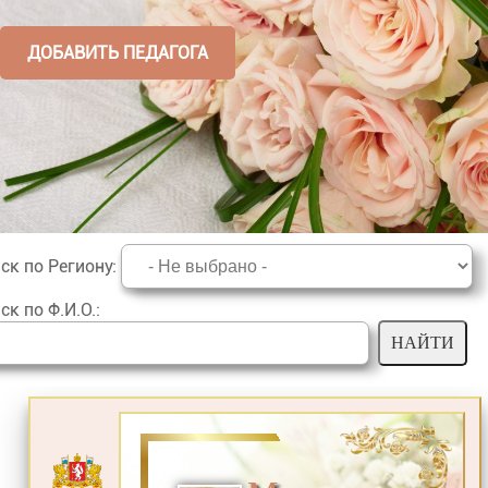
ДОБАВИТЬ ПЕДАГОГА
ск по Региону
:
ск по Ф.И.О.
: