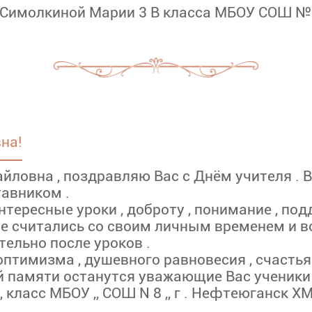
 Симолкиной Марии 3 В класса МБОУ СОШ №
на!
ловна , поздравляю Вас с Днём учителя . 
тавником .
тересные уроки , доброту , понимание , под
а не считались со своим личным временем и 
ельно после уроков .
птимизма , душевного равновесия , счастья ,
й памяти останутся уважающие Вас ученики 
,, класс МБОУ ,, СОШ N 8 ,, г . Нефтеюганск Х