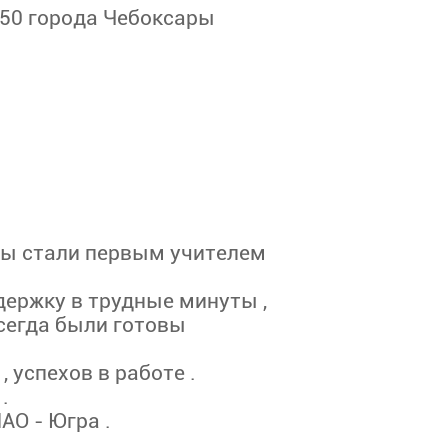
50 города Чебоксары
Вы стали первым учителем
держку в трудные минуты ,
всегда были готовы
 успехов в работе .
.
МАО - Югра .