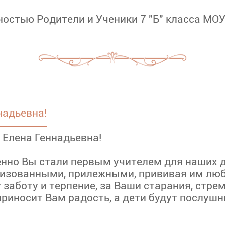
ностью Родители и Ученики 7 "Б" класса МО
надьевна!
Елена Геннадьевна!
нно Вы стали первым учителем для наших д
низованными, прилежными, прививая им любов
 заботу и терпение, за Ваши старания, стре
приносит Вам радость, а дети будут послуш