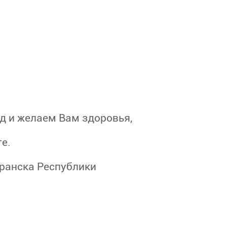
д и желаем Вам здоровья,
те.
аранска Республики