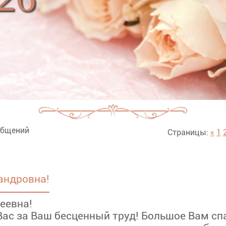
бщений
Страницы:
«
1
андровна!
еевна!
ас за Ваш бесценный труд! Большое Вам сп