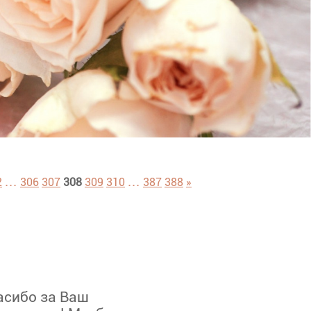
...
...
2
306
307
308
309
310
387
388
»
асибо за Ваш