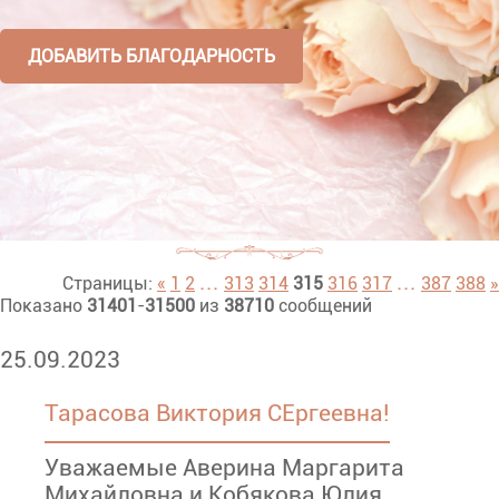
ДОБАВИТЬ БЛАГОДАРНОСТЬ
...
...
Страницы:
«
1
2
313
314
315
316
317
387
388
»
Показано
31401
-
31500
из
38710
сообщений
25.09.2023
Тарасова Виктория СЕргеевна!
Уважаемые Аверина Маргарита
Михайловна и Кобякова Юлия