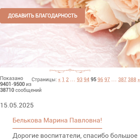
ДОБАВИТЬ БЛАГОДАРНОСТЬ
Показано
...
...
Страницы:
«
1
2
93
94
95
96
97
387
388
»
9401
-
9500
из
38710
сообщений
15.05.2025
Белькова Марина Павловна!
Дорогие воспитатели, спасибо большое