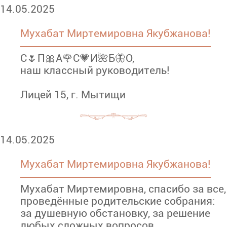
14.05.2025
Мухабат Миртемировна Якубжанова!
С🌷П🎀А🌹С💗И🌺Б🦋О,
наш классный руководитель!
Лицей 15, г. Мытищи
14.05.2025
Мухабат Миртемировна Якубжанова!
Мухабат Миртемировна, спасибо за все,
проведённые родительские собрания:
за душевную обстановку, за решение
любых сложных вопросов.