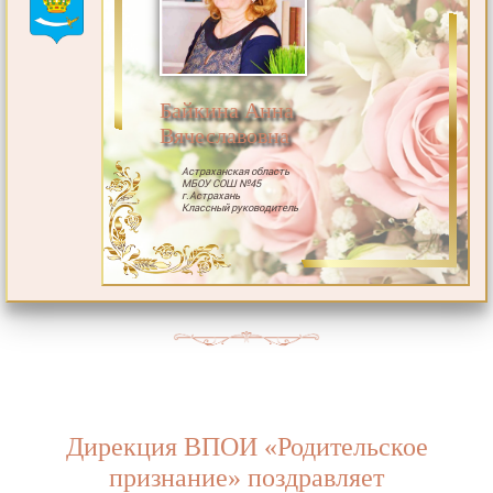
Байкина Анна
Вячеславовна
Астраханская область
МБОУ СОШ №45
г.Астрахань
Классный руководитель
Дирекция ВПОИ «Родительское
признание» поздравляет