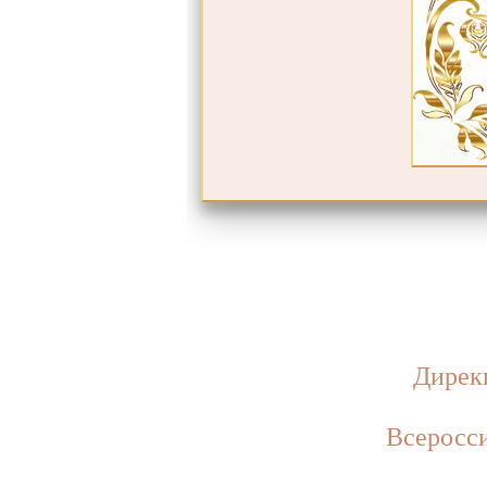
Дирек
Всеросс