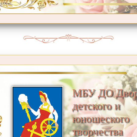
МБУ ДО Дво
детского и
юношеского
творчества