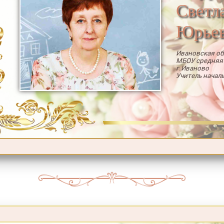
Светл
Юрье
Ивановская об
МБОУ средняя
г.Иваново
Учитель начал