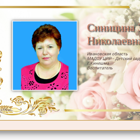
Синицина 
Николаевн
Ивановская область
МАДОУ ЦРР - Детский са
г.Кинешма
Воспитатель