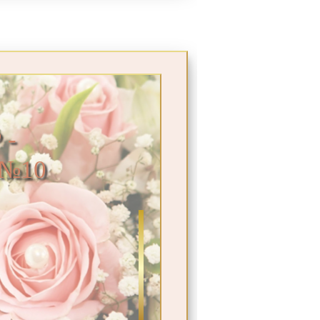
 -
 №10