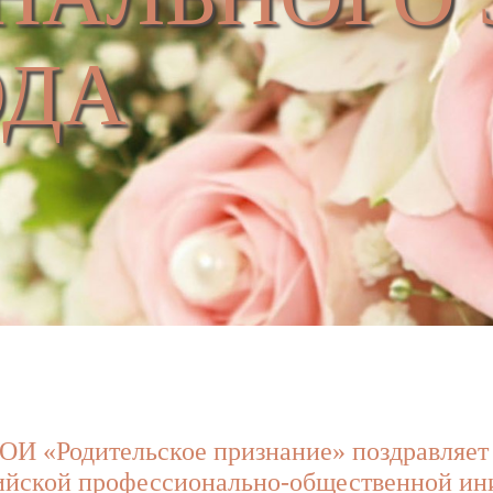
ОДА
ОИ «Родительское признание» поздравля
ийской профессионально-общественной ин