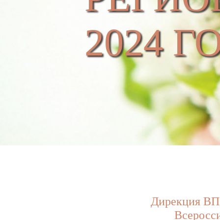
2024 Г
Дирекция ВП
Всеросс