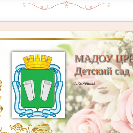
МАДОУ ЦРР
Детский сад
г.Кинешма