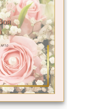
Зоя
а
д №10