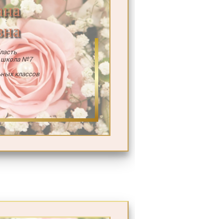
ана
вна
ласть
 школа №7
ьных классов