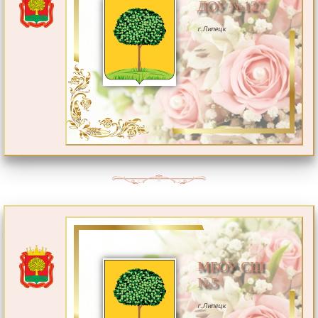
ДОУ №127
г.Липецк
МБОУ СШ
№5
г.Липецк