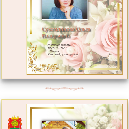
Сухомлинова Ольга
Валерьевна
Липецкая область
МБОУ СШ №61
г.Липецк
Классный руководитель