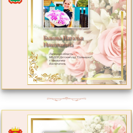
Быкова Наталья
Николаевна
Липецкая область
МБДОУ Детский сад "Солнышко"
г.Чаплыгина
Воспитатель