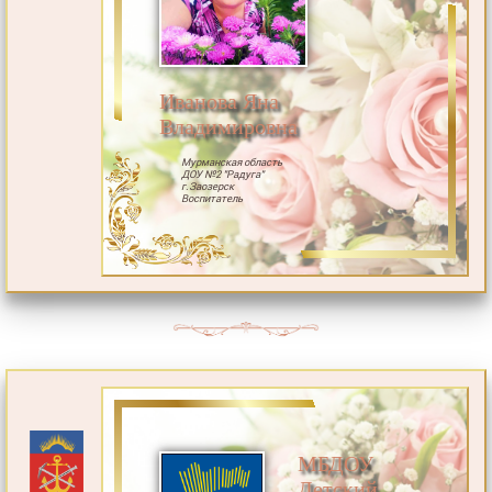
Иванова Яна
Владимировна
Мурманская область
ДОУ №2 "Радуга"
г.Заозерск
Воспитатель
МБДОУ
Детский