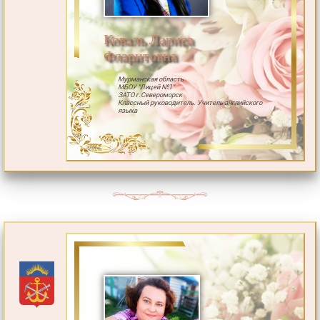
Коваль Лариса
Фларитовна
Мурманская область
МБОУ "Лицей №1"
ЗАТО г.Североморск
Классный руководитель. Учитель английского
языка