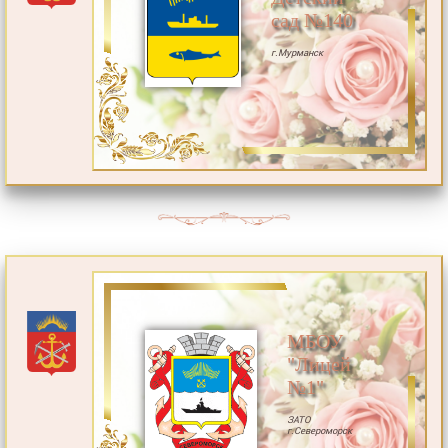
сад №140
г.Мурманск
МБОУ
"Лицей
№1"
ЗАТО
г.Североморск