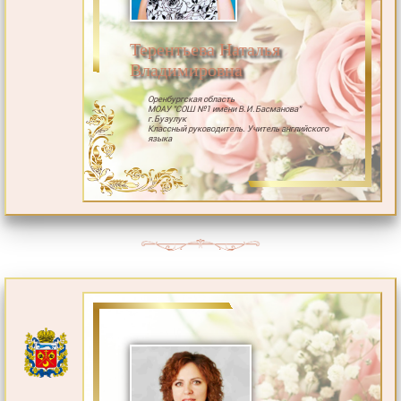
Терентьева Наталья
Владимировна
Оренбургская область
МОАУ "СОШ №1 имени В.И.Басманова"
г.Бузулук
Классный руководитель. Учитель английского
языка