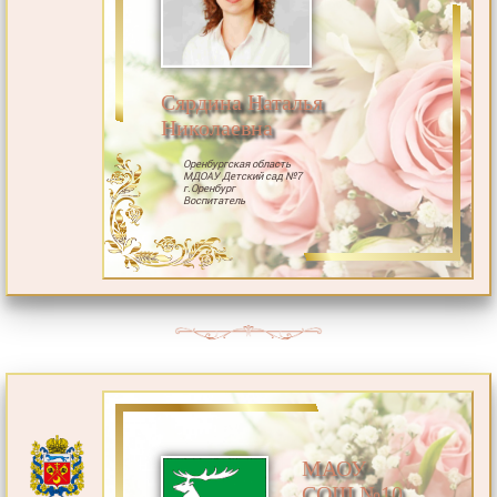
Сярдина Наталья
Николаевна
Оренбургская область
МДОАУ Детский сад №7
г.Оренбург
Воспитатель
МАОУ
СОШ №10