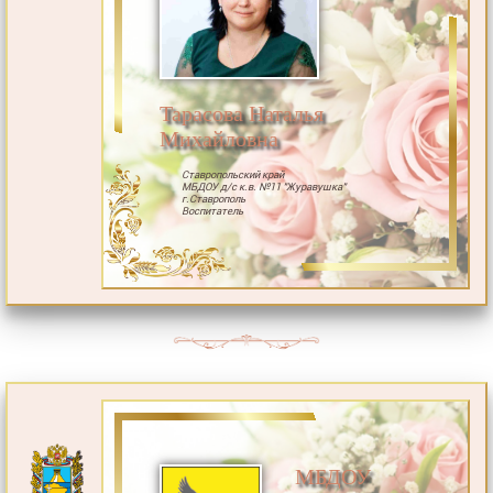
Тарасова Наталья
Михайловна
Ставропольский край
МБДОУ д/с к.в. №11 "Журавушка"
г.Ставрополь
Воспитатель
МБДОУ