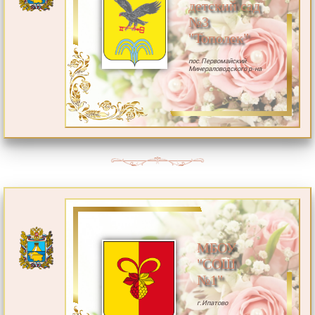
детский сад
№3
"Тополек"
пос.Первомайский
Минераловодского р-на
МБОУ
"СОШ
№1"
г.Ипатово