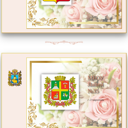
МБОУ
Лицей
№35
г.Ставрополь