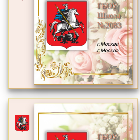
ГБОУ
Школа
№2083
г.Москва
г.Москва
.
ГБОУ