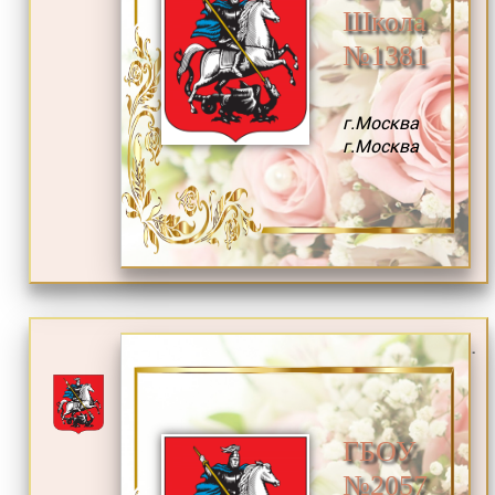
Школа
№1381
г.Москва
г.Москва
.
ГБОУ
№2057