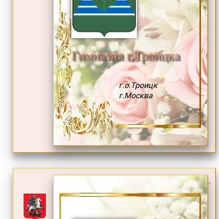
Гимназия г.Троицка
г.о.Троицк
г.Москва
.