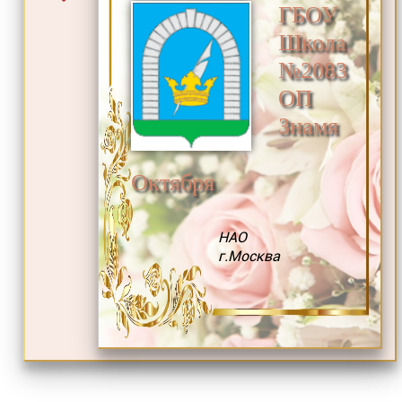
ГБОУ
Школа
№2083
ОП
Знамя
Октября
НАО
г.Москва