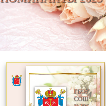
.
ГБОУ
СОШ
№296