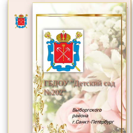
.
ГБДОУ "Детский сад
№202"
Выборгского
района
г.Санкт-Петербург