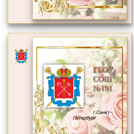
.
ГБОУ
СОШ
№191
-
г.Санкт-
Петербург