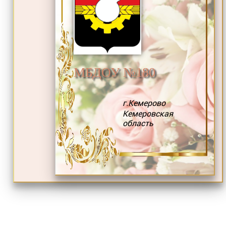
МБДОУ №180
г.Кемерово
Кемеровская
область