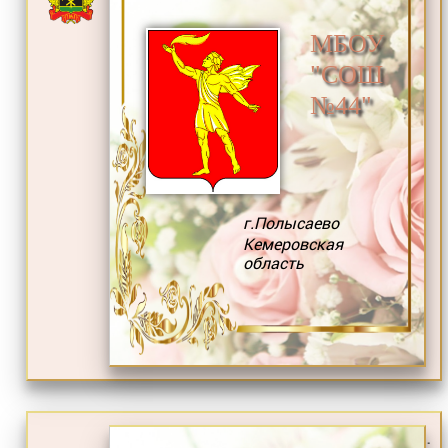
МБОУ
"СОШ
№44"
г.Полысаево
Кемеровская
область
.