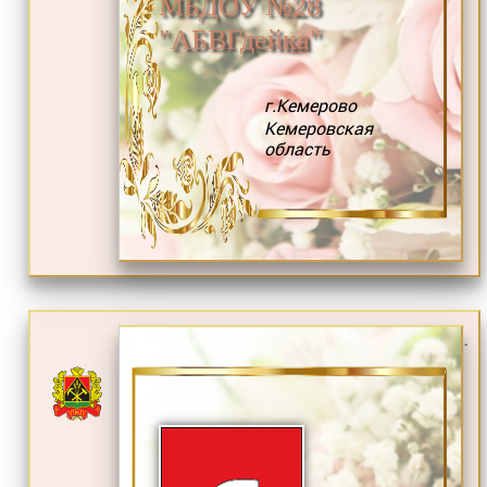
МБДОУ №28
"АБВГдейка"
г.Кемерово
Кемеровская
область
.