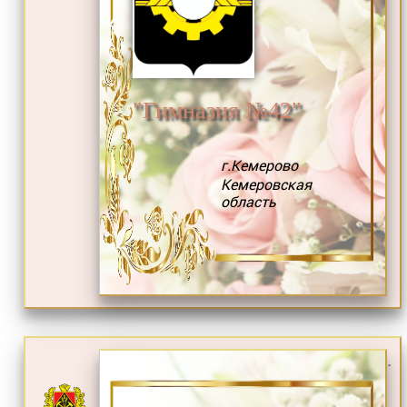
"Гимназия №42"
г.Кемерово
Кемеровская
область
.