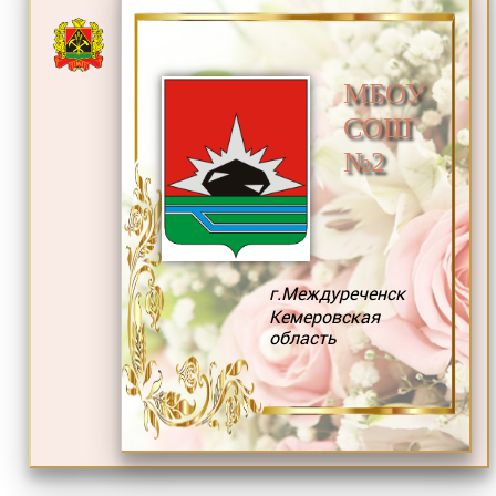
МБОУ
СОШ
№2
г.Междуреченск
Кемеровская
область