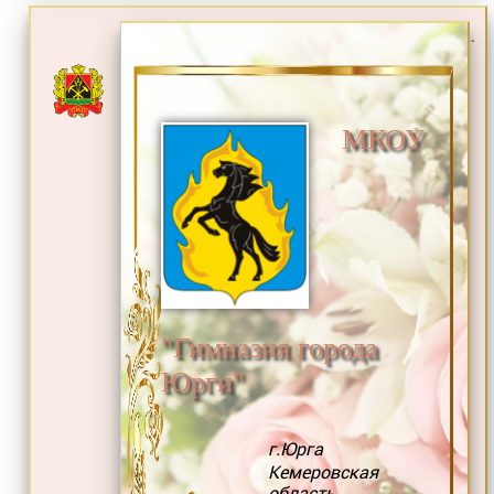
.
МКОУ
"Гимназия города
Юрги"
г.Юрга
Кемеровская
область