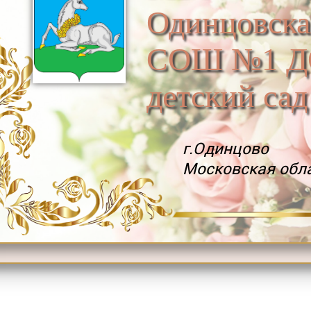
Одинцовска
СОШ №1 Д
детский са
г.Одинцово
Московская обл