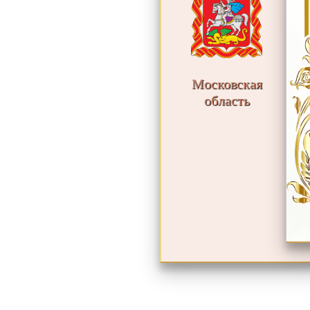
Московская
область