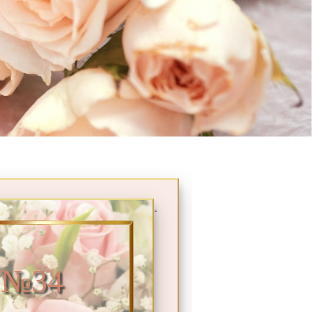
.
 №34