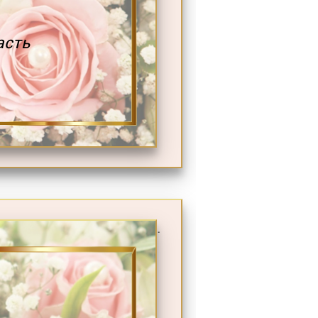
асть
.