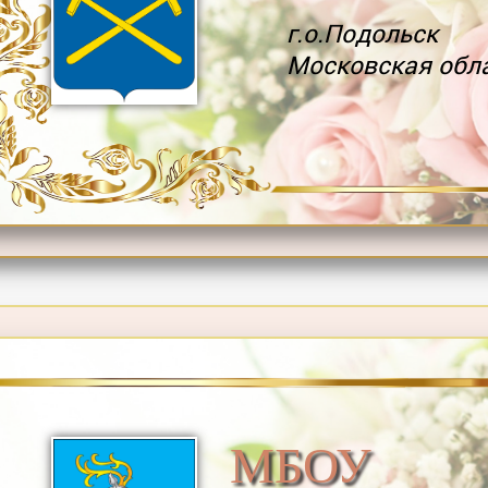
г.о.Подольск
Московская обл
МБОУ