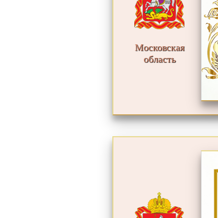
Московская
область