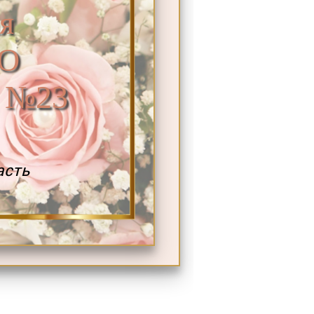
я
О
д №23
асть