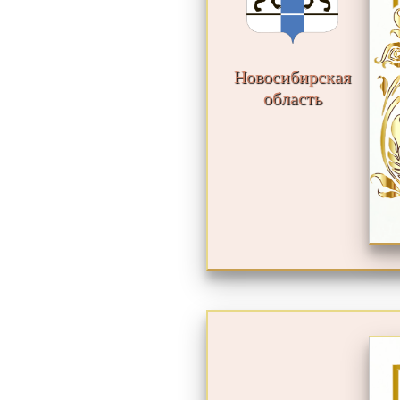
Новосибирская
область