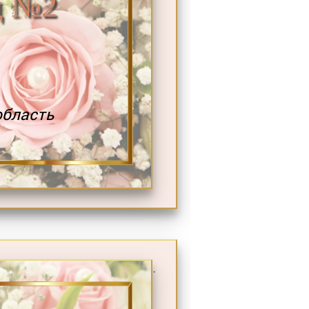
д №2
область
.