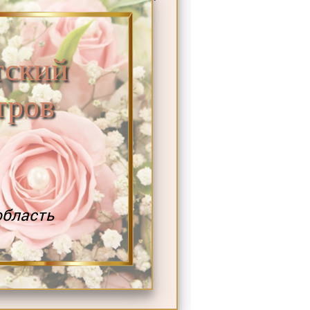
ский
тров
область