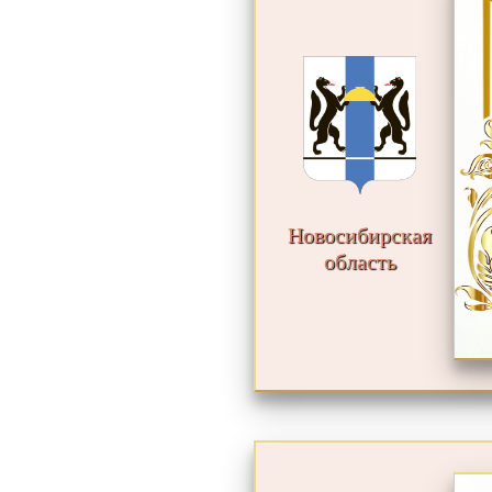
Новосибирская
область