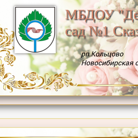
МБДОУ "Де
сад №1 Ска
рп.Кольцово
Новосибирская 