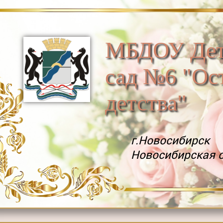
МБДОУ Дет
сад №6 "Ос
детства"
г.Новосибирск
Новосибирская 