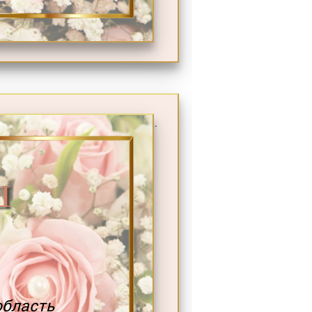
.
Ш
область