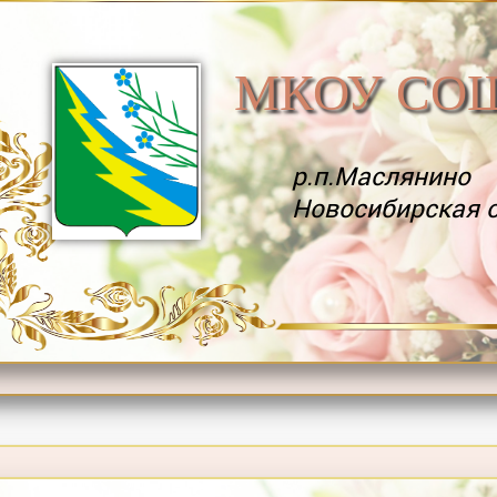
МКОУ СО
р.п.Маслянино
Новосибирская 