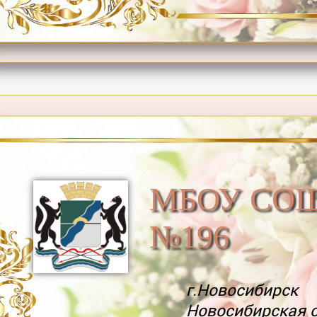
МБОУ СО
№196
г.Новосибирск
Новосибирская 