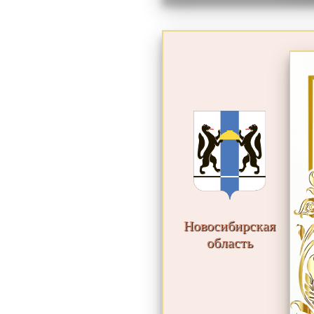
Новосибирская
область