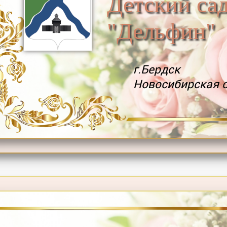
Детский са
"Дельфин"
г.Бердск
Новосибирская 