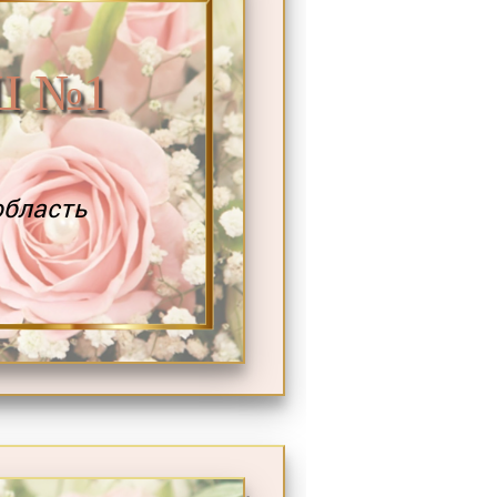
Ш №1
область
.