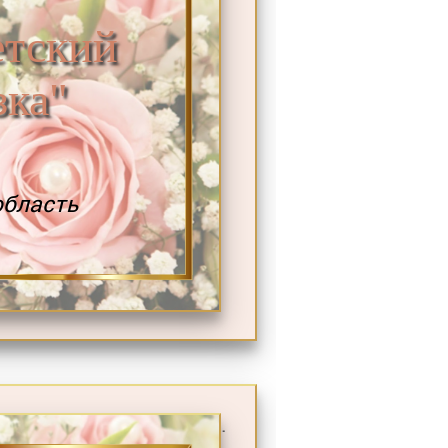
тский
зка"
область
.