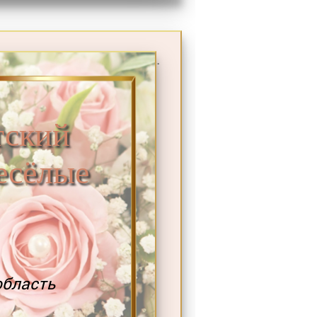
.
ский
есёлые
область