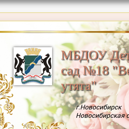
МБДОУ Дет
сад №18 "В
утята"
г.Новосибирск
Новосибирская 