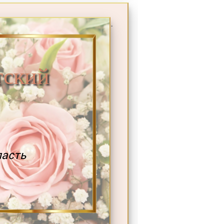
.
ский
ласть