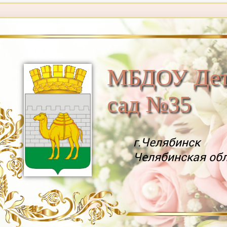
МБДОУ Дет
сад №35
г.Челябинск
Челябинская об