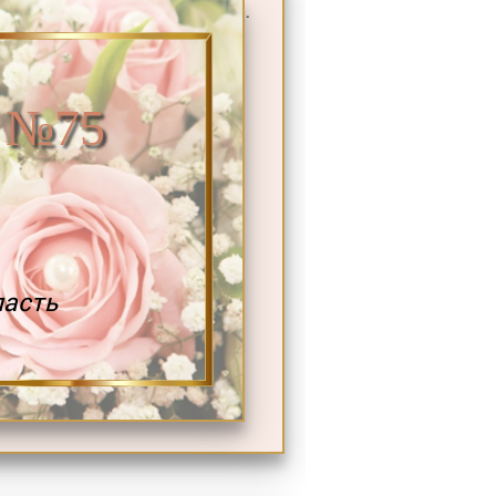
.
 №75
ласть