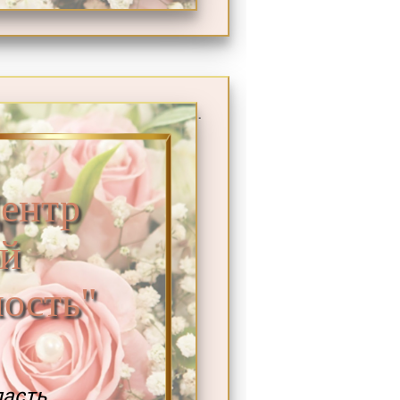
.
ентр
й
ость"
ласть