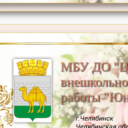
МБУ ДО "Ц
внешкольно
работы "Юн
г.Челябинск
Челябинская об