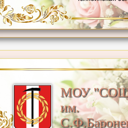
МОУ "СОШ
им.
С.Ф.Бароне