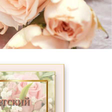
.
тский