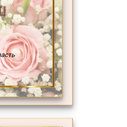
Ш
ласть