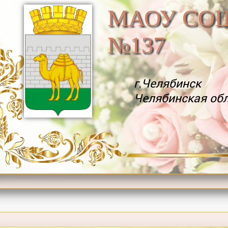
МАОУ СО
№137
г.Челябинск
Челябинская об