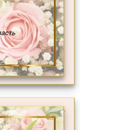
ласть
.