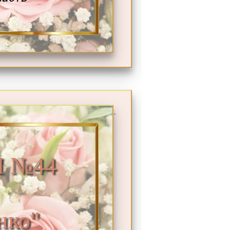
.
 №44
нко"