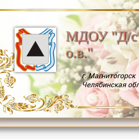
МДОУ "Д/с
о.в."
г. Магнитогорск
Челябинская об