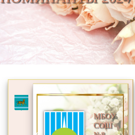
.
МБОУ
СОШ
№8