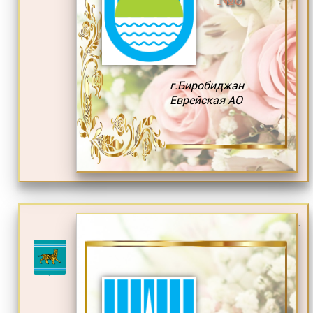
г.Биробиджан
Еврейская АО
.