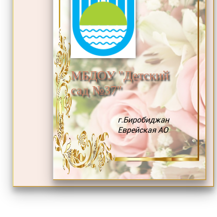
МБДОУ "Детский
сад №37"
г.Биробиджан
Еврейская АО