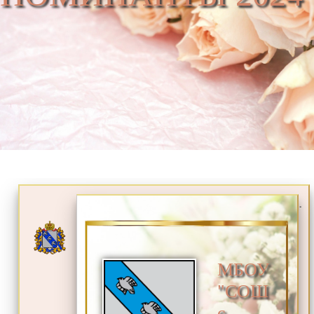
.
МБОУ
"СОШ
с