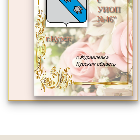
УИОП
№46"
г.Курск
с.Журавлевка
Курская область